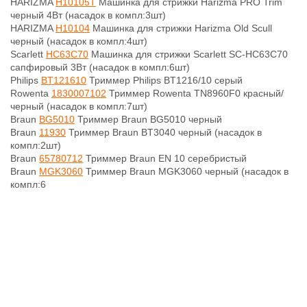
HARIZMA
H10105T
Машинка для стрижки Harizma PRO Trim
черный 4Вт (насадок в компл:3шт)
HARIZMA
H10104
Машинка для стрижки Harizma Old Scull
черный (насадок в компл:4шт)
Scarlett
HC63C70
Машинка для стрижки Scarlett SC-HC63C70
сапфировый 3Вт (насадок в компл:6шт)
Philips
BT121610
Триммер Philips BT1216/10 серый
Rowenta
1830007102
Триммер Rowenta TN8960F0 красный/
черный (насадок в компл:7шт)
Braun
BG5010
Триммер Braun BG5010 черный
Braun
11930
Триммер Braun BT3040 черный (насадок в
компл:2шт)
Braun
65780712
Триммер Braun EN 10 серебристый
Braun
MGK3060
Триммер Braun MGK3060 черный (насадок в
компл:6