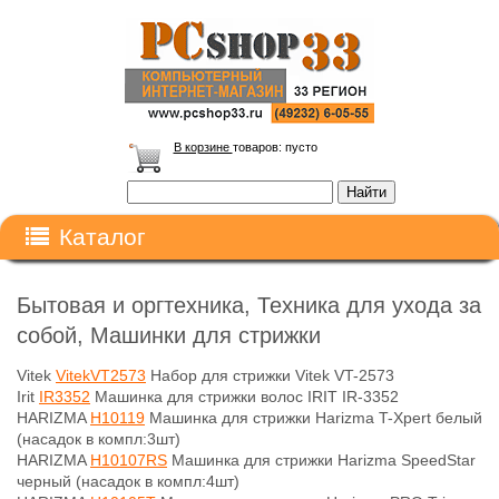
В корзине
товаров:
пусто
Каталог
Бытовая и оргтехника, Техника для ухода за
собой, Машинки для стрижки
Vitek
VitekVT2573
Набор для стрижки Vitek VT-2573
Irit
IR3352
Машинка для стрижки волос IRIT IR-3352
HARIZMA
H10119
Машинка для стрижки Harizma T-Xpert белый
(насадок в компл:3шт)
HARIZMA
H10107RS
Машинка для стрижки Harizma SpeedStar
черный (насадок в компл:4шт)