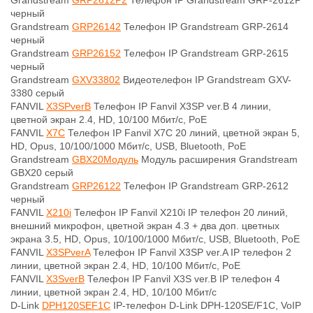
Grandstream
GRP2612P2
Телефон IP Grandstream GRP-2612P
черный
Grandstream
GRP26142
Телефон IP Grandstream GRP-2614
черный
Grandstream
GRP26152
Телефон IP Grandstream GRP-2615
черный
Grandstream
GXV33802
Видеотелефон IP Grandstream GXV-
3380 серый
FANVIL
X3SPverB
Телефон IP Fanvil X3SP ver.B 4 линии,
цветной экран 2.4, HD, 10/100 Мбит/с, PoE
FANVIL
X7C
Телефон IP Fanvil X7C 20 линий, цветной экран 5,
HD, Opus, 10/100/1000 Мбит/с, USB, Bluetooth, PoE
Grandstream
GBX20Модуль
Модуль расширения Grandstream
GBX20 серый
Grandstream
GRP26122
Телефон IP Grandstream GRP-2612
черный
FANVIL
X210i
Телефон IP Fanvil X210i IP телефон 20 линий,
внешний микрофон, цветной экран 4.3 + два доп. цветных
экрана 3.5, HD, Opus, 10/100/1000 Мбит/с, USB, Bluetooth, PoE
FANVIL
X3SPverA
Телефон IP Fanvil X3SP ver.A IP телефон 2
линии, цветной экран 2.4, HD, 10/100 Мбит/с, PoE
FANVIL
X3SverB
Телефон IP Fanvil X3S ver.B IP телефон 4
линии, цветной экран 2.4, HD, 10/100 Мбит/с
D-Link
DPH120SEF1C
IP-телефон D-Link DPH-120SE/F1C, VoIP