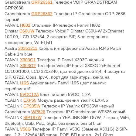
Grandstream
GRP26361
Телефон VOIP GRANDSTREAM
GRP2636
Grandstream
GRP26362
Телефон IP Grandstream GRP-2636
черный
FANVIL
H602
Отельный IP-телефон Fanvil H602
Dinstar
C60UW
Телефон VoiceIP Dinstar C60U-W 2xEthernet
10/100, LCD 132x64, 2 аккаунта SIP, 5-ти сторонняя
конференция, WI-FI,БП
Aastra
20351211
Кабель интерфейсный Aastra RJ45 Patch
Cable 1m blue
FANVIL
X303G1
Телефон IP Fanvil X303G черный
FANVIL
X303G2
Телефон VoiceIP Fanvil X303G 2xEthernet
10/100/1000, LCD 320x240, цветной дисплей 2,4, 4 аккаунта
SIP, G722, Opus, Ipv-6, порт для гарнитуры, книга на
FANVIL
I16S
Аудиопанель Fanvil i16S цвет панели:
серебристый
FANVIL
5VDC12A
Блок питания 5VDC, 1.2A
YEALINK
EXP55
Модуль расширения Yealink EXP55
YEALINK
CP935W
Телефон IP Yealink CP935W черный
Grandstream
WP826
Телефон IP Grandstream WP826 серый
YEALINK
SIPT87W
Телефон YEALINK SIP-T87W, 7 экран, WiFi,
Bluetooth, USB, PoE, GigE, без видео, без БП, шт
FANVIL
V50G
Телефон IP Fanvil V50G (Замена X301G) 2 SIP-
акк., 2,3, 132x64 Ч/Б экран, POE, БП в комп., 2x1 Gbps