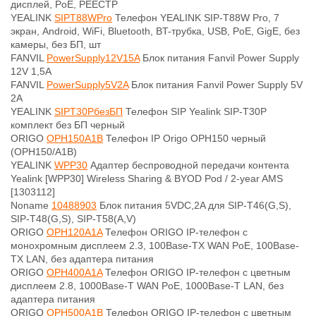
дисплей, PoE, РЕЕСТР
YEALINK
SIPT88WPro
Телефон YEALINK SIP-T88W Pro, 7
экран, Android, WiFi, Bluetooth, BT-трубка, USB, PoE, GigE, без
камеры, без БП, шт
FANVIL
PowerSupply12V15A
Блок питания Fanvil Power Supply
12V 1,5A
FANVIL
PowerSupply5V2A
Блок питания Fanvil Power Supply 5V
2A
YEALINK
SIPT30PбезБП
Телефон SIP Yealink SIP-T30P
комплект без БП черный
ORIGO
OPH150A1B
Телефон IP Origo OPH150 черный
(OPH150/A1B)
YEALINK
WPP30
Адаптер беспроводной передачи контента
Yealink [WPP30] Wireless Sharing & BYOD Pod / 2-year AMS
[1303112]
Noname
10488903
Блок питания 5VDC,2A для SIP-T46(G,S),
SIP-T48(G,S), SIP-T58(A,V)
ORIGO
OPH120A1A
Телефон ORIGO IP-телефон с
монохромным дисплеем 2.3, 100Base-TX WAN PoE, 100Base-
TX LAN, без адаптера питания
ORIGO
OPH400A1A
Телефон ORIGO IP-телефон с цветным
дисплеем 2.8, 1000Base-T WAN PoE, 1000Base-T LAN, без
адаптера питания
ORIGO
OPH500A1B
Телефон ORIGO IP-телефон с цветным