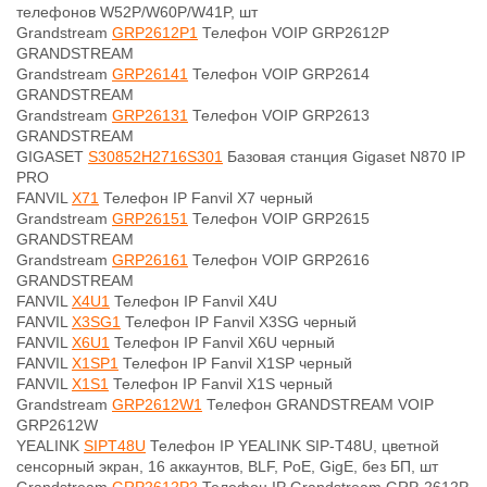
телефонов W52P/W60P/W41P, шт
Grandstream
GRP2612P1
Телефон VOIP GRP2612P
GRANDSTREAM
Grandstream
GRP26141
Телефон VOIP GRP2614
GRANDSTREAM
Grandstream
GRP26131
Телефон VOIP GRP2613
GRANDSTREAM
GIGASET
S30852H2716S301
Базовая станция Gigaset N870 IP
PRO
FANVIL
X71
Телефон IP Fanvil X7 черный
Grandstream
GRP26151
Телефон VOIP GRP2615
GRANDSTREAM
Grandstream
GRP26161
Телефон VOIP GRP2616
GRANDSTREAM
FANVIL
X4U1
Телефон IP Fanvil X4U
FANVIL
X3SG1
Телефон IP Fanvil X3SG черный
FANVIL
X6U1
Телефон IP Fanvil X6U черный
FANVIL
X1SP1
Телефон IP Fanvil X1SP черный
FANVIL
X1S1
Телефон IP Fanvil X1S черный
Grandstream
GRP2612W1
Телефон GRANDSTREAM VOIP
GRP2612W
YEALINK
SIPT48U
Телефон IP YEALINK SIP-T48U, цветной
сенсорный экран, 16 аккаунтов, BLF, PoE, GigE, без БП, шт