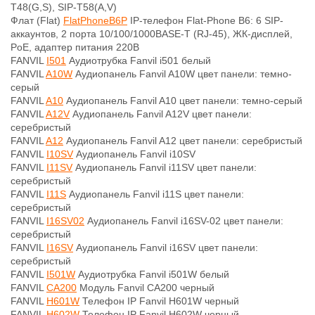
T48(G,S), SIP-T58(A,V)
Флат (Flat)
FlatPhoneB6P
IP-телефон Flat-Phone B6: 6 SIP-
аккаунтов, 2 порта 10/100/1000BASE-T (RJ-45), ЖК-дисплей,
PoE, адаптер питания 220В
FANVIL
I501
Аудиотрубка Fanvil i501 белый
FANVIL
A10W
Аудиопанель Fanvil A10W цвет панели: темно-
серый
FANVIL
A10
Аудиопанель Fanvil A10 цвет панели: темно-серый
FANVIL
A12V
Аудиопанель Fanvil A12V цвет панели:
серебристый
FANVIL
A12
Аудиопанель Fanvil A12 цвет панели: серебристый
FANVIL
I10SV
Аудиопанель Fanvil i10SV
FANVIL
I11SV
Аудиопанель Fanvil i11SV цвет панели:
серебристый
FANVIL
I11S
Аудиопанель Fanvil i11S цвет панели:
серебристый
FANVIL
I16SV02
Аудиопанель Fanvil i16SV-02 цвет панели:
серебристый
FANVIL
I16SV
Аудиопанель Fanvil i16SV цвет панели:
серебристый
FANVIL
I501W
Аудиотрубка Fanvil i501W белый
FANVIL
CA200
Модуль Fanvil CA200 черный
FANVIL
H601W
Телефон IP Fanvil H601W черный
FANVIL
H602W
Телефон IP Fanvil H602W черный