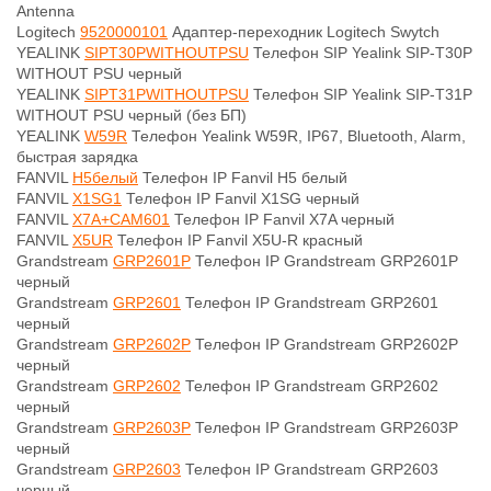
Antenna
Logitech
9520000101
Адаптер-переходник Logitech Swytch
YEALINK
SIPT30PWITHOUTPSU
Телефон SIP Yealink SIP-T30P
WITHOUT PSU черный
YEALINK
SIPT31PWITHOUTPSU
Телефон SIP Yealink SIP-T31P
WITHOUT PSU черный (без БП)
YEALINK
W59R
Телефон Yealink W59R, IP67, Bluetooth, Alarm,
быстрая зарядка
FANVIL
H5белый
Телефон IP Fanvil H5 белый
FANVIL
X1SG1
Телефон IP Fanvil X1SG черный
FANVIL
X7A+CAM601
Телефон IP Fanvil X7A черный
FANVIL
X5UR
Телефон IP Fanvil X5U-R красный
Grandstream
GRP2601P
Телефон IP Grandstream GRP2601P
черный
Grandstream
GRP2601
Телефон IP Grandstream GRP2601
черный
Grandstream
GRP2602P
Телефон IP Grandstream GRP2602P
черный
Grandstream
GRP2602
Телефон IP Grandstream GRP2602
черный
Grandstream
GRP2603P
Телефон IP Grandstream GRP2603P
черный
Grandstream
GRP2603
Телефон IP Grandstream GRP2603
черный