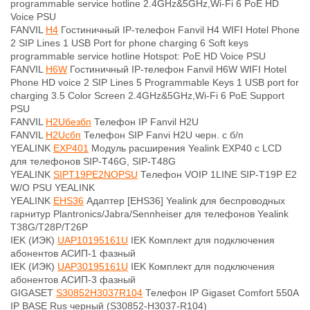
programmable service hotline 2.4GHz&5GHz,Wi-Fi 6 PoE HD
Voice PSU
FANVIL
H4
Гостиничный IP-телефон Fanvil H4 WIFI Hotel Phone
2 SIP Lines 1 USB Port for phone charging 6 Soft keys
programmable service hotline Hotspot: PoE HD Voice PSU
FANVIL
H6W
Гостиничный IP-телефон Fanvil H6W WIFI Hotel
Phone HD voice 2 SIP Lines 5 Programmable Keys 1 USB port for
charging 3.5 Color Screen 2.4GHz&5GHz,Wi-Fi 6 PoE Support
PSU
FANVIL
H2Uбезбп
Телефон IP Fanvil H2U
FANVIL
H2Uсбп
Телефон SIP Fanvi H2U черн. с б/п
YEALINK
EXP401
Модуль расширения Yealink EXP40 с LCD
для телефонов SIP-T46G, SIP-T48G
YEALINK
SIPT19PE2NOPSU
Телефон VOIP 1LINE SIP-T19P E2
W/O PSU YEALINK
YEALINK
EHS36
Адаптер [EHS36] Yealink для беспроводных
гарнитур Plantronics/Jabra/Sennheiser для телефонов Yealink
T38G/T28P/T26P
IEK (ИЭК)
UAP10195161U
IEK Комплект для подключения
абонентов АСИП-1 фазный
IEK (ИЭК)
UAP30195161U
IEK Комплект для подключения
абонентов АСИП-3 фазный
GIGASET
S30852H3037R104
Телефон IP Gigaset Comfort 550A
IP BASE Rus черный (S30852-H3037-R104)