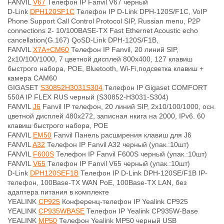
FANVIL
V67
Телефон IP Fanvil V67 черный
D-Link
DPH120SF1C
Телефон IP D-Link DPH-120S/F1C, VoIP
Phone Support Call Control Protocol SIP, Russian menu, P2P
connections 2- 10/100BASE-TX Fast Ethernet Acoustic echo
cancellation(G.167) QoSD-Link DPH-120S/F1B,
FANVIL
X7A+CM60
Телефон IP Fanvil, 20 линий SIP,
2х10/100/1000, 7 цветной дисплей 800x400, 127 клавиш
быстрого набора, POE, Bluetooth, Wi-Fi,подсветка клавиш +
камера CAM60
GIGASET
S30852H3031S304
Телефон IP Gigaset COMFORT
550A IP FLEX RUS черный (S30852-H3031-S304)
FANVIL
J6
Fanvil IP телефон, 20 линий SIP, 2х10/100/1000, осн.
цветной дисплей 480x272, записная нкига на 2000, IPv6. 60
клавиш быстрого набора, POE
FANVIL
EM50
Fanvil Панель расширения клавиш для J6
FANVIL
A32
Телефон IP Fanvil A32 черный (упак.:10шт)
FANVIL
F600S
Телефон IP Fanvil F600S черный (упак.:10шт)
FANVIL
V65
Телефон IP Fanvil V65 черный (упак.:10шт)
D-Link
DPH120SEF1B
Телефон IP D-Link DPH-120SE/F1B IP-
телефон, 100Base-TX WAN PoE, 100Base-TX LAN, без
адаптера питания в комплекте
YEALINK
CP925
Конференц-телефон IP Yealink CP925
YEALINK
CP935WBASE
Телефон IP Yealink CP935W-Base
YEALINK
MP50
Телефон Yealink MP50 черный USB