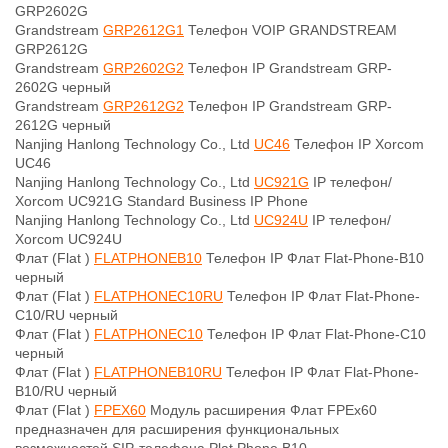
GRP2602G
Grandstream
GRP2612G1
Телефон VOIP GRANDSTREAM
GRP2612G
Grandstream
GRP2602G2
Телефон IP Grandstream GRP-
2602G черный
Grandstream
GRP2612G2
Телефон IP Grandstream GRP-
2612G черный
Nanjing Hanlong Technology Co., Ltd
UC46
Телефон IP Xorcom
UC46
Nanjing Hanlong Technology Co., Ltd
UC921G
IP телефон/
Xorcom UC921G Standard Business IP Phone
Nanjing Hanlong Technology Co., Ltd
UC924U
IP телефон/
Xorcom UC924U
Флат (Flat )
FLATPHONEB10
Телефон IP Флат Flat-Phone-B10
черный
Флат (Flat )
FLATPHONEC10RU
Телефон IP Флат Flat-Phone-
C10/RU черный
Флат (Flat )
FLATPHONEC10
Телефон IP Флат Flat-Phone-C10
черный
Флат (Flat )
FLATPHONEB10RU
Телефон IP Флат Flat-Phone-
B10/RU черный
Флат (Flat )
FPEX60
Модуль расширения Флат FPEx60
предназначен для расширения функциональных