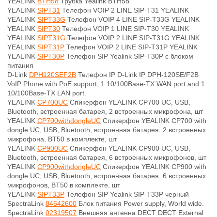
YEALINK
BTH58
Трубка Yealink BTH58
YEALINK
SIPT31
Телефон VOIP 2 LINE SIP-T31 YEALINK
YEALINK
SIPT33G
Телефон VOIP 4 LINE SIP-T33G YEALINK
YEALINK
SIPT30
Телефон VOIP 1 LINE SIP-T30 YEALINK
YEALINK
SIPT31G
Телефон VOIP 2 LINE SIP-T31G YEALINK
YEALINK
SIPT31P
Телефон VOIP 2 LINE SIP-T31P YEALINK
YEALINK
SIPT30P
Телефон SIP Yealink SIP-T30P с блоком
питания
D-Link
DPH120SEF2B
Телефон IP D-Link IP DPH-120SE/F2B
VoIP Phone with PoE support, 1 10/100Base-TX WAN port and 1
10/100Base-TX LAN port.
YEALINK
CP700UC
Спикерфон YEALINK CP700 UC, USB,
Bluetooth, встроенная батарея, 2 встроенных микрофона, шт
YEALINK
CP700withdongleUC
Спикерфон YEALINK CP700 with
dongle UC, USB, Bluetooth, встроенная батарея, 2 встроенных
микрофона, BT50 в комплекте, шт
YEALINK
CP900UC
Спикерфон YEALINK CP900 UC, USB,
Bluetooth, встроенная батарея, 6 встроенных микрофонов, шт
YEALINK
CP900withdongleUC
Спикерфон YEALINK CP900 with
dongle UC, USB, Bluetooth, встроенная батарея, 6 встроенных
микрофонов, BT50 в комплекте, шт
YEALINK
SIPT33P
Телефон SIP Yealink SIP-T33P черный
SpectraLink
84642600
Блок питания Power supply, World wide.
SpectraLink
02319507
Внешняя антенна DECT DECT External