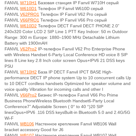
FANVIL
W710H1
Базовая станция IP Fanvil W710H серый
FANVIL
W610D1
Телефон IP Fanvil W610D серый
FANVIL
V62PRO1
Телефон IP Fanvil V62 Pro серый
FANVIL
V66PRO1
Телефон IP Fanvil V66 Pro серый
FANVIL
W610D2
Телефон DECT Fanvil DECT PHONE 2.0”
240x320 Color LCD 2 SIP Line 1 PTT Key Indoor: 50 m Outdoor
Range: 300 m Europe: 1880–1900 MHz Detachable Lithium
Battery with 1900mAH
FANVIL
V62Pro2
IP-телефон Fanvil V62 Pro Enterprise Phone
with Wireless Handset 6-Party Local Conference HD voice 8 SIP
lines 8 Line key 2.8 Inch color screen Opus+IPV6 21 DSS keys
PSU
FANVIL
W710H2
База IP DECT Fanvil IPCT BASE High-
performance DECT IP phone system Up to 10 concurrent calls Up
to 10 DECT cordless handsets Optimized for speaker volume and
voice quality Vibration for incoming calls and other I
FANVIL
V66Pro2
Бизнес IP-телефон Fanvil V66 Pro Prime
Business PhoneWireless Bluetooth Handset6-Party Local
Conference7” Adjustable Screen ( 0° to 40 °)20 SIP
linesOpus+IPV6 .116 DSS keysBuilt-in Bluetooth 5.0 and 2.4G/5G
Wi-F
FANVIL
WB106
Настенное крепление Fanvil WB106 Wall
bracket accessory Good for J6
FANVIL
WB107
Настенное крепление Fanvil WB107 Wall