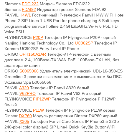
Siemens
FDCI222
Модуль Siemens FDCI222
Siemens
FDAI92
Индикатор тревоги Siemens FDAI92
FANVIL
H4W1
Гостиничный IP-телефон Fanvil H4W WIFI Hotel
Phone 2 SIP Lines 1 USB Port for phone charging 5 Soft keys
prograммable service hotline 2.4GHz&5GHz,Wi-Fi 6 PoE HD
Voice PSU
FLYINGVOICE
P20P
Телефон IP Flyingvoice P20P черный
Nanjing Hanlong Technology Co., Ltd
UC902SP
Телефон IP
Xorcom UC902SP Entry-Level IP Phone
ORIGO
OPH150A1AR
Телефон/ IP-телефон с цветным
дисплеем 2.4, 100Base-TX WAN PoE, 100Base-TX LAN, без
адаптера питания
ORIGO
Б0065066
Удлинитель электрический UDL-16-350-ES
Greenline 3 розетки с заземлением с выключателем 5м ПВС
3х1кв.мм Эра Б0065066
FANVIL
A320
Телефон IP Fanvil A320 белый
FANVIL
V62PRO
Телефон IP Fanvil V62 Pro серый
FLYINGVOICE
FIP12WP
Телефон IP Flyingvoice FIP12WP
белый
FLYINGVOICE
P11W
Телефон IP Flyingvoice P11W серый
Dinstar
DXP60
Модуль расширения Dinstar DXP60 черный
FANVIL
X305
Телефон Fanvil Care Series IP Phone3.5 320 x
240-pixel color display2 SIP Line4 Quick KeyBig ButtonWIFI