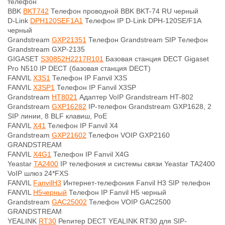
телефон
BBK
BKT742
Телефон проводной BBK BKT-74 RU черный
D-Link
DPH120SEF1A1
Телефон IP D-Link DPH-120SE/F1A
черный
Grandstream
GXP21351
Телефон Grandstream SIP Телефон
Grandstream GXP-2135
GIGASET
S30852H2217R101
Базовая станция DECT Gigaset
Pro N510 IP DECT (базовая станция DECT)
FANVIL
X3S1
Телефон IP Fanvil X3S
FANVIL
X3SP1
Телефон IP Fanvil X3SP
Grandstream
HT8021
Адаптер VoIP Grandstream HT-802
Grandstream
GXP16282
IP-телефон Grandstream GXP1628, 2
SIP линии, 8 BLF клавиш, PoE
FANVIL
X41
Телефон IP Fanvil X4
Grandstream
GXP21602
Телефон VOIP GXP2160
GRANDSTREAM
FANVIL
X4G1
Телефон IP Fanvil X4G
Yeastar
TA2400
IP телефония и системы связи Yeastar TA2400
VoIP шлюз 24*FXS
FANVIL
FanvilH3
Интернет-телефония Fanvil H3 SIP телефон
FANVIL
H5черный
Телефон IP Fanvil H5 черный
Grandstream
GAC25002
Телефон VOIP GAC2500
GRANDSTREAM
YEALINK
RT30
Репитер DECT YEALINK RT30 для SIP-