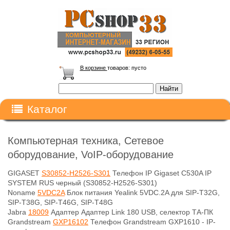
В корзине
товаров:
пусто
Каталог
Компьютерная техника, Сетевое
оборудование, VoIP-оборудование
GIGASET
S30852‐H2526‐S301
Телефон IP Gigaset C530A IP
SYSTEM RUS черный (S30852-H2526-S301)
Noname
5VDC2A
Блок питания Yealink 5VDC.2A для SIP-T32G,
SIP-T38G, SIP-T46G, SIP-T48G
Jabra
18009
Адаптер Адаптер Link 180 USB, селектор ТА-ПК
Grandstream
GXP16102
Телефон Grandstream GXP1610 - IP-