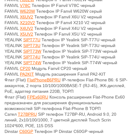
FANVIL
V78C
Телефон IP Fanvil V78C черный
FANVIL
W620W
Телефон IP Fanvil W620W серый
FANVIL
X6UV2
Телефон IP Fanvil X6U V2 черный
FANVIL
X210V2
Телефон IP Fanvil X210 V2 черный
FANVIL
X4UV2
Телефон IP Fanvil X4U V2 черный
FANVIL
X5UV2
Телефон IP Fanvil X5U V2 черный
YEALINK
SIPT77U
Телефон IP Yealink SIP-T77U черный
YEALINK
SIPT73U
Телефон IP Yealink SIP-T73U черный
YEALINK
SIPT73W
Телефон IP Yealink SIP-T73W черный
YEALINK
SIPT74U
Телефон IP Yealink SIP-T74U черный
YEALINK
SIPT74W
Телефон IP Yealink SIP-T74W черный
FANVIL
CP20
Модуль Fanvil CP20 черный
FANVIL
PA2KIT
Модуль расширения Fanvil PA2-KIT
Флат (Flat)
FlatPhoneB6PRU
IP-телефон Flat-Phone B6: 6 SIP-
аккаунтов, 2 порта 10/100/1000BASE-T (RJ-45), ЖК-дисплей,
PoE, адаптер питания 220В, ТОРП
Флат (Flat)
FPEx60RU
Консоль расширения Flat-Phone Eх60
предназначен для расширения функциональных
возможностей SIP-телефона Flat-Phone B ТОРП
Сател
T27BPRU
SIP телефон T27BP-RU, Android 9.0, 20
линий, 2х10/100/1000, 7 цветной дисплей Touch Scrin
1024*600, POE, 115 DSS
Dinstar
C60GP
Телефон IP Dinstar C60GP черный