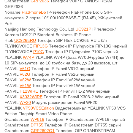
Grandstream
GRP2636
Телефон VOIP GRANDSTREAM
GRP2636
Noname
FlatPhoneB6
IP-телефон Flat-Phone B6: 6 SIP-
аккаунтов, 2 порта 10/100/1000BASE-T (RJ-45), ЖК-дисплей,
PoE
Nanjing Hanlong Technology Co., Ltd
UC921P
IP телефон/
Xorcom UC921P Standard Business IP Phone
Htek
UC926ERU
Телефон SIP Htek UC926E RU c б/п
FLYINGVOICE
FIP13G
Телефон IP Flyingvoice FIP-13G черный
FLYINGVOICE
P10G
Телефон IP Flyingvoice P10G черный
YEALINK
W74P
YEALINK W74P (база W70B+трубка W74H) до
10 SIP-аккаунтов, до 10 трубок на базу, до 20 вызовов, шт
FANVIL
V61G
Телефон IP Fanvil V61G черный
FANVIL
V62G
Телефон IP Fanvil V62G черный
FANVIL
V62W
Телефон IP Fanvil V62W черный
FANVIL
V61W
Телефон IP Fanvil V61W черный
FANVIL
H12WIRE
Телефон IP Fanvil H1-2 Wire черный
FANVIL
X3032WIRE
Телефон IP Fanvil X303-2 Wire черный
FANVIL
WF20
Модуль расширения Fanvil WF20
YEALINK
VP59VCSEdition
Видеотерминал YEALINK VP59 VCS
Edition Flagship Smart Video Phone
Grandstream
WP816
Телефон IP Grandstream WP816 черный
Grandstream
DP755
Телефон IP Grandstream DP755 серый
Grandstream
GRP2602G1
Телефон OIP GRANDSTREAM