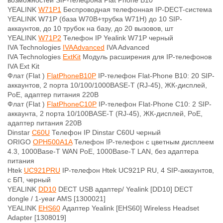
возможностей SIP-телефона Plat Phone B10
YEALINK
W71P1
Беспроводная телефонная IP-DECT-система
YEALINK W71P (база W70B+трубка W71H) до 10 SIP-
аккаунтов, до 10 трубок на базу, до 20 вызовов, шт
YEALINK
W71P2
Телефон IP Yealink W71P черный
IVA Technologies
IVAAdvanced
IVA Advanced
IVA Technologies
ExtKit
Модуль расширения для IP-телефонов
IVA Ext Kit
Флат (Flat )
FlatPhoneB10P
IP-телефон Flat-Phone B10: 20 SIP-
аккаунтов, 2 порта 10/100/1000BASE-T (RJ-45), ЖК-дисплей,
PoE, адаптер питания 220В
Флат (Flat )
FlatPhoneC10P
IP-телефон Flat-Phone C10: 2 SIP-
аккаунта, 2 порта 10/100BASE-T (RJ-45), ЖК-дисплей, PoE,
адаптер питания 220В
Dinstar
C60U
Телефон IP Dinstar C60U черный
ORIGO
OPH500A1A
Телефон IP-телефон с цветным дисплеем
4.3, 1000Base-T WAN PoE, 1000Base-T LAN, без адаптера
питания
Htek
UС921PRU
IP-телефон Htek UС921P RU, 4 SIP-аккаунтов,
с БП, черный
YEALINK
DD10
DECT USB адаптер/ Yealink [DD10] DECT
dongle / 1-year AMS [1300021]
YEALINK
EHS60
Адаптер Yealink [EHS60] Wireless Headset
Adapter [1308019]