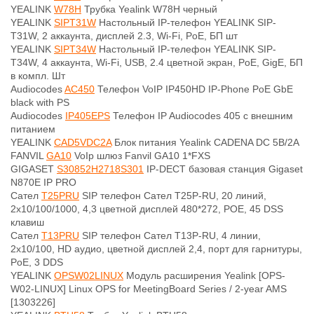
YEALINK
W78H
Трубка Yealink W78H черный
YEALINK
SIPT31W
Настольный IP-телефон YEALINK SIP-
T31W, 2 аккаунта, дисплей 2.3, Wi-Fi, PoE, БП шт
YEALINK
SIPT34W
Настольный IP-телефон YEALINK SIP-
T34W, 4 аккаунта, Wi-Fi, USB, 2.4 цветной экран, PoE, GigE, БП
в компл. Шт
Audiocodes
AC450
Телефон VoIP IP450HD IP-Phone PoE GbE
black with PS
Audiocodes
IP405EPS
Телефон IP Audiocodes 405 с внешним
питанием
YEALINK
CAD5VDC2A
Блок питания Yealink CADENA DC 5В/2А
FANVIL
GA10
VoIp шлюз Fanvil GA10 1*FXS
GIGASET
S30852H2718S301
IP-DECT базовая станция Gigaset
N870E IP PRO
Сател
T25PRU
SIP телефон Сател T25P-RU, 20 линий,
2х10/100/1000, 4,3 цветной дисплей 480*272, POE, 45 DSS
клавиш
Сател
T13PRU
SIP телефон Сател T13P-RU, 4 линии,
2x10/100, HD аудио, цветной дисплей 2,4, порт для гарнитуры,
PoE, 3 DDS
YEALINK
OPSW02LINUX
Модуль расширения Yealink [OPS-
W02-LINUX] Linux OPS for MeetingBoard Series / 2-year AMS
[1303226]