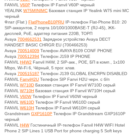
FANVIL
V60P
Телефон IP Fanvil V60P черный
YEALINK
W75MINIMC
Базовая станция IP Yealink W75 mini MC
черный
Флат (Flat )
FlatPhoneB10PRU
IP-телефон Flat-Phone B10: 20
SIP-аккаунтов, 2 порта 10/100/1000BASE-T (RJ-45), ЖК-
дисплей, PoE, адаптер питания 220В, ТОРП
Avaya
7004662531
Зарядное устройство Avaya DECT
HANDSET BASIC CHRGR EU (700466253)
Avaya
700514009
Телефон AVAYA B109 CONF PHONE
Avaya
700512394
Телефон J159 IP PHONE
FANVIL
H4W2
Fanvil H4W, 2 SIP-акк., POE, БП в комп., 1x100
Mbps, Wi-Fi 6, Чёрный, 5 прог. клав.
Avaya
700515187
Телефон J139 GLOBAL ENCRPN DISABLED
FANVIL
FanviH2U
Телефон SIP Fanvi H2U черн. с б/п
FANVIL
W710D
Базовая станция IP Fanvil W710D серый
FANVIL
W710H
Базовая станция IP Fanvil W710H серый
FANVIL
V60W
Телефон IP Fanvil V60W черный
FANVIL
W610D
Телефон IP Fanvil W610D серый
FANVIL
W610H
Телефон IP Fanvil W610H серый
Grandstream
GXP1610P
Телефон IP Grandstream GXP1610P
черный
FANVIL
H4W
Гостиничный IP-телефон Fanvil H4W WIFI Hotel
Phone 2 SIP Lines 1 USB Port for phone charging 5 Soft keys