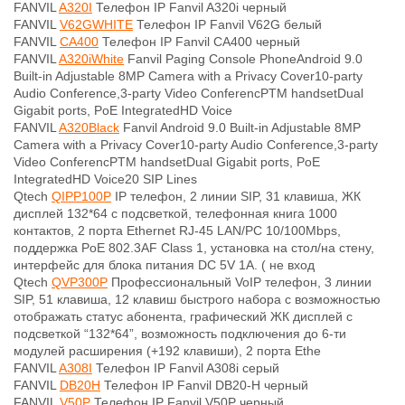
FANVIL
A320I
Телефон IP Fanvil A320i черный
FANVIL
V62GWHITE
Телефон IP Fanvil V62G белый
FANVIL
CA400
Телефон IP Fanvil CA400 черный
FANVIL
A320iWhite
Fanvil Paging Console PhoneAndroid 9.0
Built-in Adjustable 8MP Camera with a Privacy Cover10-party
Audio Conference,3-party Video ConferencPTM handsetDual
Gigabit ports, PoE IntegratedHD Voice
FANVIL
A320Black
Fanvil Android 9.0 Built-in Adjustable 8MP
Camera with a Privacy Cover10-party Audio Conference,3-party
Video ConferencPTM handsetDual Gigabit ports, PoE
IntegratedHD Voice20 SIP Lines
Qtech
QIPP100P
IP телефон, 2 линии SIP, 31 клавиша, ЖК
дисплей 132*64 с подсветкой, телефонная книга 1000
контактов, 2 порта Ethernet RJ-45 LAN/PC 10/100Mbps,
поддержка PoE 802.3AF Class 1, установка на стол/на стену,
интерфейc для блока питания DC 5V 1A. ( не вход
Qtech
QVP300P
Профессиональный VoIP телефон, 3 линии
SIP, 51 клавиша, 12 клавиш быстрого набора с возможностью
отображать статус абонента, графический ЖК дисплей с
подсветкой “132*64”, возможность подключения до 6-ти
модулей расширения (+192 клавиши), 2 порта Ethe
FANVIL
A308I
Телефон IP Fanvil A308i серый
FANVIL
DB20H
Телефон IP Fanvil DB20-H черный
FANVIL
V50P
Телефон IP Fanvil V50P черный