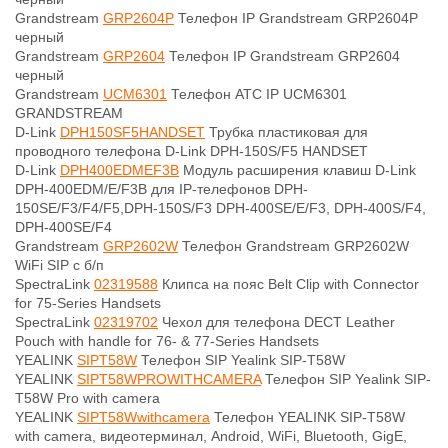
Grandstream
GRP2604P
Телефон IP Grandstream GRP2604P
черный
Grandstream
GRP2604
Телефон IP Grandstream GRP2604
черный
Grandstream
UCM6301
Телефон ATC IP UCM6301
GRANDSTREAM
D-Link
DPH150SF5HANDSET
Трубка пластиковая для
проводного телефона D-Link DPH-150S/F5 HANDSET
D-Link
DPH400EDMEF3B
Модуль расширения клавиш D-Link
DPH-400EDM/E/F3B для IP-телефонов DPH-
150SE/F3/F4/F5,DPH-150S/F3 DPH-400SE/E/F3, DPH-400S/F4,
DPH-400SE/F4
Grandstream
GRP2602W
Телефон Grandstream GRP2602W
WiFi SIP с б/п
SpectraLink
02319588
Клипса на пояс Belt Clip with Connector
for 75-Series Handsets
SpectraLink
02319702
Чехол для телефона DECT Leather
Pouch with handle for 76- & 77-Series Handsets
YEALINK
SIPT58W
Телефон SIP Yealink SIP-T58W
YEALINK
SIPT58WPROWITHCAMERA
Телефон SIP Yealink SIP-
T58W Pro with camera
YEALINK
SIPT58Wwithcamera
Телефон YEALINK SIP-T58W
with camera, видеотерминал, Android, WiFi, Bluetooth, GigE,