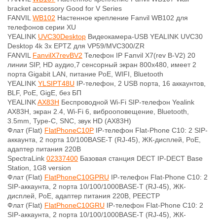
bracket accessory Good for V Series
FANVIL
WB102
Настенное крепление Fanvil WB102 для
телефонов серии XU
YEALINK
UVC30Desktop
Видеокамера-USB YEALINK UVC30
Desktop 4k 3x EPTZ для VP59/MVC300/ZR
FANVIL
FanvilX7revBV2
Телефон IP Fanvil X7(rev B-V2) 20
линии SIP, HD аудио,7 сенсорный экран 800x480, имеет 2
порта Gigabit LAN, питание PoE, WIFI, Bluetooth
YEALINK
YLSIPT48U
IP-телефон, 2 USB порта, 16 аккаунтов,
BLF, PoE, GigE, без БП
YEALINK
AX83H
Беспроводной Wi-Fi SIP-телефон Yealink
AX83H, экран 2.4, Wi-Fi 6, виброоповещение, Bluetooth,
3.5mm, Type-C, SNC, звук HD (AX83H)
Флат (Flat)
FlatPhoneC10P
IP-телефон Flat-Phone C10: 2 SIP-
аккаунта, 2 порта 10/100BASE-T (RJ-45), ЖК-дисплей, PoE,
адаптер питания 220В
SpectraLink
02337400
Базовая станция DECT IP-DECT Base
Station, 1G8 version
Флат (Flat)
FlatPhoneC10GPRU
IP-телефон Flat-Phone C10: 2
SIP-аккаунта, 2 порта 10/100/1000BASE-T (RJ-45), ЖК-
дисплей, PoE, адаптер питания 220В, РЕЕСТР
Флат (Flat)
FlatPhoneC10GRU
IP-телефон Flat-Phone C10: 2
SIP-аккаунта, 2 порта 10/100/1000BASE-T (RJ-45), ЖК-