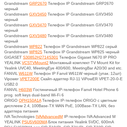
Grandstream
GRP2670
Телефон IP Grandstream GRP2670
черный
Grandstream
GXV3450
Телефон IP Grandstream GXV3450
черный
Grandstream
GXV3470
Телефон IP Grandstream GXV3470
черный
Grandstream
GXV3480
Телефон IP Grandstream GXV3480
черный
Grandstream
WP822
Телефон IP Grandstream WP822 серый
Grandstream
WP825
Телефон IP Grandstream WP825 черный
GIGASET
S30852H2714S301
Телефон Gigaset N670 IP PRO
YEALINK
VCSTVMount2
Монтажный комплект TV Mount Kit for
Yealink UVC40, MeetingEye 400/600, MeetingBar A20/30 and etc.
FANVIL
W611W
Телефон IP Fanvil W611W черный (упак.:12шт)
Vipower
VPET200E
Скайп-адаптер RJ-11 ViPowER VPET-20-0-E
USB2.0
FANVIL
H603W
Гостиничный IP-телефон Fanvil Hotel Phone 6
prog. soft keys dual-band Wi-Fi 6
ORIGO
OPH150A1A
Телефон IP-телефон ORIGO с цветным
дисплеем 2.4, 100Base-TX WAN PoE, 100Base-TX LAN, без
адаптера питания
IVA Technologies
IVAAdvancedM
IP-телефон IVA Advanced M
YEALINK
PSU5V600MA
Блок питания Yealink 5VDC, 600mA