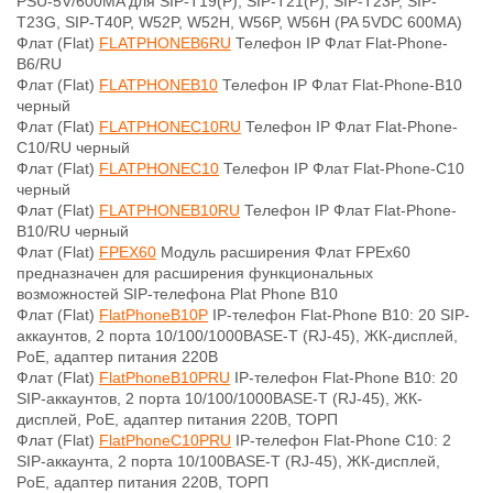
PSU-5V/600MA для SIP-T19(P), SIP-T21(P), SIP-T23P, SIP-
T23G, SIP-T40P, W52P, W52H, W56P, W56H (PA 5VDC 600MA)
Флат (Flat)
FLATPHONEB6RU
Телефон IP Флат Flat-Phone-
B6/RU
Флат (Flat)
FLATPHONEB10
Телефон IP Флат Flat-Phone-B10
черный
Флат (Flat)
FLATPHONEC10RU
Телефон IP Флат Flat-Phone-
C10/RU черный
Флат (Flat)
FLATPHONEC10
Телефон IP Флат Flat-Phone-C10
черный
Флат (Flat)
FLATPHONEB10RU
Телефон IP Флат Flat-Phone-
B10/RU черный
Флат (Flat)
FPEX60
Модуль расширения Флат FPEx60
предназначен для расширения функциональных
возможностей SIP-телефона Plat Phone B10
Флат (Flat)
FlatPhoneB10P
IP-телефон Flat-Phone B10: 20 SIP-
аккаунтов, 2 порта 10/100/1000BASE-T (RJ-45), ЖК-дисплей,
PoE, адаптер питания 220В
Флат (Flat)
FlatPhoneB10PRU
IP-телефон Flat-Phone B10: 20
SIP-аккаунтов, 2 порта 10/100/1000BASE-T (RJ-45), ЖК-
дисплей, PoE, адаптер питания 220В, ТОРП
Флат (Flat)
FlatPhoneC10PRU
IP-телефон Flat-Phone C10: 2
SIP-аккаунта, 2 порта 10/100BASE-T (RJ-45), ЖК-дисплей,
PoE, адаптер питания 220В, ТОРП