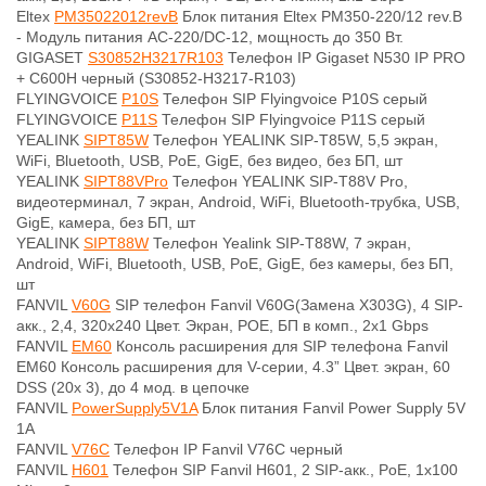
Eltex
PM35022012revB
Блок питания Eltex PM350-220/12 rev.B
- Модуль питания AC-220/DC-12, мощность до 350 Вт.
GIGASET
S30852H3217R103
Телефон IP Gigaset N530 IP PRO
+ C600H черный (S30852-H3217-R103)
FLYINGVOICE
P10S
Телефон SIP Flyingvoice P10S серый
FLYINGVOICE
P11S
Телефон SIP Flyingvoice P11S серый
YEALINK
SIPT85W
Телефон YEALINK SIP-T85W, 5,5 экран,
WiFi, Bluetooth, USB, PoE, GigE, без видео, без БП, шт
YEALINK
SIPT88VPro
Телефон YEALINK SIP-T88V Pro,
видеотерминал, 7 экран, Android, WiFi, Bluetooth-трубка, USB,
GigE, камера, без БП, шт
YEALINK
SIPT88W
Телефон Yealink SIP-T88W, 7 экран,
Android, WiFi, Bluetooth, USB, PoE, GigE, без камеры, без БП,
шт
FANVIL
V60G
SIP телефон Fanvil V60G(Замена X303G), 4 SIP-
акк., 2,4, 320x240 Цвет. Экран, POE, БП в комп., 2x1 Gbps
FANVIL
EM60
Консоль расширения для SIP телефона Fanvil
EM60 Консоль расширения для V-серии, 4.3” Цвет. экран, 60
DSS (20x 3), до 4 мод. в цепочке
FANVIL
PowerSupply5V1A
Блок питания Fanvil Power Supply 5V
1A
FANVIL
V76C
Телефон IP Fanvil V76C черный
FANVIL
H601
Телефон SIP Fanvil H601, 2 SIP-акк., PoE, 1x100