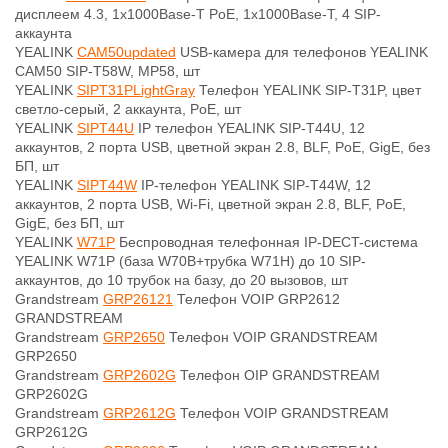
дисплеем 4.3, 1x1000Base-T PoE, 1x1000Base-T, 4 SIP-
аккаунта
YEALINK
CAM50updated
USB-камера для телефонов YEALINK
CAM50 SIP-T58W, MP58, шт
YEALINK
SIPT31PLightGray
Телефон YEALINK SIP-T31P, цвет
светло-серый, 2 аккаунта, PoE, шт
YEALINK
SIPT44U
IP телефон YEALINK SIP-T44U, 12
аккаунтов, 2 порта USB, цветной экран 2.8, BLF, PoE, GigE, без
БП, шт
YEALINK
SIPT44W
IP-телефон YEALINK SIP-T44W, 12
аккаунтов, 2 порта USB, Wi-Fi, цветной экран 2.8, BLF, PoE,
GigE, без БП, шт
YEALINK
W71P
Беспроводная телефонная IP-DECT-система
YEALINK W71P (база W70B+трубка W71H) до 10 SIP-
аккаунтов, до 10 трубок на базу, до 20 вызовов, шт
Grandstream
GRP26121
Телефон VOIP GRP2612
GRANDSTREAM
Grandstream
GRP2650
Телефон VOIP GRANDSTREAM
GRP2650
Grandstream
GRP2602G
Телефон OIP GRANDSTREAM
GRP2602G
Grandstream
GRP2612G
Телефон VOIP GRANDSTREAM
GRP2612G