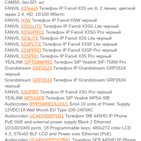
CAM50, без БП, шт
FANVIL
X3SverA
Телефон IP Fanvil X3S ver.A, 2 линии, цветной
экран 2.4, HD, 10/100 Мбит/с
FANVIL
H3W
Телефон IP Fanvil H3W черный
FANVIL
X3SGLITE
Телефон IP Fanvil X3SG Lite черный
FANVIL
X3SGPRO1
Телефон IP Fanvil X3SG Pro черный
FANVIL
X3SLITE
Телефон IP Fanvil X3S Lite черный
FANVIL
X3SPLITE
Телефон IP Fanvil X3SP Lite черный
FANVIL
X3SPPRO
Телефон IP Fanvil X3SP Pro черный
FANVIL
X3SPRO
Телефон IP Fanvil X3S Pro черный
YEALINK
SIPT58WPRO
Телефон SIP Yealink SIP-T58W Pro
Grandstream
GRP2624
Телефон IP Grandstream GRP2624
черный
Grandstream
GRP2634
Телефон IP Grandstream GRP2634
черный
FANVIL
X3UPRO
Телефон IP Fanvil X3U Pro черный
YEALINK
MP54SFB
Телефон SIP Yealink MP54-SfB
Audiocodes
IPPPSWREUL10U1
Блок 10 units of Power Supply
12VDC/1A Wall Mount EU Type 100-240VAC
Audiocodes
UC445HDEPSG1
Телефон SfB 445HD IP-Phone
PoE GbE and external power supply Black 2 Ethernet
10/100/1000 ports, 18 Programmable keys, 480x272 color LCD
4.3, 376x60 BLF LCD and Power over Ethernet (PoE)
Audiocodes
UC445HDEPSGBW1
Телефон SFB 445HD IP-Phone