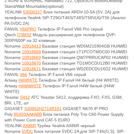
2.4GHz & 5GHzHAC HandsetG.722, OpusSOS ButtonDesktop
Stand/Wall Mountable(optional)
YEALINK
53500157
Блок питания ARDV-10-5A (5V, 2A) для
телефонов Yealink SIP-T29G/T46S/T48S/T58V(A)/T56 (Аналог
PA 5VDC.2A)
FANVIL
V66PRO
Телефон IP Fanvil V66 Pro серый
Qtech
QSM32
Модуль расширения для телефонов QVP-
300P/600P на 32 клавиши.
Noname
10918413
Базовая станция WD5M215904GB HUAWEI
Noname
10918668
Базовая станция LT1PCOTMDC00 HUAWEI
Noname
10918669
Базовая станция QW7PRRUCAP02 HUAWEI
Noname
10918670
Базовая станция TD1MDCDU12B0 HUAWEI
Noname
10918671
Базовая станция WD2EDCDU16D2 HUAWEI
FANVIL
V66
Телефон IP Fanvil V66 серый
Artway
H4WHITE
Телефон IP Fanvil H4 белый (H4 WHITE)
Artway
H4WWHITE
Телефон IP Fanvil H4W белый (H4W
WHITE)
Yeastar
S412
АТС Yeastar S412, поддержка FXO, FXS, GSM,
BRI, LTE, шт
GIGASET
S30852H2714R101
GIGASET N670 IP PRO
Poly
85X03AA#ABB
Блок питания Poly Trio C60 Power Supply
with Power Cord and CAT-5 EURO
YEALINK
AX86R
Трубка Yealink AX86R черный
Noname
5VDC
Блок питания 5VDC,2A для SIP-T46(G,S), SIP-