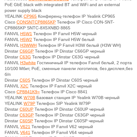
PoE GbE black with integrated BT and WiFi and an external
power supply black
YEALINK
CP965
Конференц-телефон IP Yealink CP965
Cisco
CONSNTCP8865KP
Телефон IP Cisco CON-SNT-
CP8865KP SNTC-8X5XNBD 8865
FANVIL
H5W1
Телефон IP Fanvil H5W черный
FANVIL
H5W2
Телефон IP Fanvil H5W белый
FANVIL
H3WWH
Телефон IP Fanvil H3W белый (H3W WH)
Dinstar
C66GP
Телефон IP Dinstar C66GP черный
Dinstar
C63G
Телефон IP Dinstar C63G черный
FANVIL
H3white
Гостиничный IP телефон Fanvil белый, 2 порта
10/100 Мбит, PoE, сменные панели логотипов, без дисплея,без
б/п
Dinstar
C60S
Телефон IP Dinstar C60S черный
FANVIL
X2C
Телефон IP Fanvil X2C черный
Cisco
CP8841K9=
Телефон IP Cisco 8841
YEALINK
W70B
Базовая станция IP Yealink W70B черный
YEALINK
W79P
Телефон SIP Yealink W79P
Dinstar
C60UP
Телефон IP Dinstar C60UP черный
Dinstar
C63GP
Телефон IP Dinstar C63GP черный
Dinstar
C60SP
Телефон IP Dinstar C60SP черный
FANVIL
V621
Телефон IP Fanvil V62 черный
FANVIL
V641
Телефон IP Fanvil V64 черный