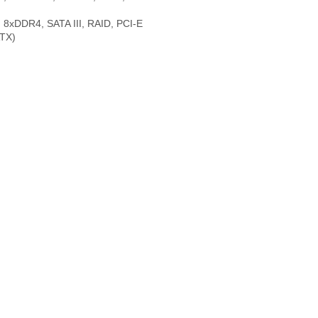
 8xDDR4, SATA III, RAID, PCI-E
ATX)