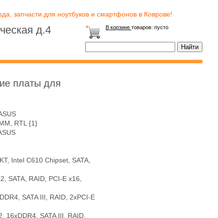
да, запчасти для ноутбуков и смартфонов в Коврове!
ческая д.4
В корзине
товаров:
пусто
ие платы для
 ASUS
MM, RTL {1}
 ASUS
, Intel C610 Chipset, SATA,
2, SATA, RAID, PCI-E x16,
DDR4, SATA III, RAID, 2xPCI-E
, 16xDDR4, SATA III, RAID,