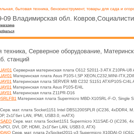
ьная, бытовая техника, бензоинструмент, товары для сада и огоро
09-09 Владимирская обл. Ковров,Социалисти
-магазина
добраться
 техника, Серверное оборудование, Материнск
б. станций
UAY01
Серверная материнская плата C612 S2011-3 ATX Z10PA-U8
UAY01
Материнская плата Asus P10S-I,SP XEON,C232,MINI-ITX,2DI
UAY01
Материнская плата SERVER MB C232 S1151 ATX/P10S-C/4L
UAY01
Материнская плата Asus P10S-E/4L
UAY01
Материнская плата Z11PR-D16
0SRLFB1
Материнская плата Supermicro MBD-X10SRL-F-O, Single SKT
Серв. мат. плата Socket1151 Intel DBS1200SPLR (iC236, 4xDDR4, M.
 DP, 2x1Гбит LAN, IPMI, USB3.0, mATX)
1SAEO
Серв. мат. плата Socket1151 Supermicro X11SAE-O (iC236, 4x
2xPCI, DVI, DP, HDMI, 2x1Гбит LAN, USB3.0, ATX)
DAIO
Серв. мат. плата 2xSocket2011-v3 Supermicro X10DAI-O (iC612