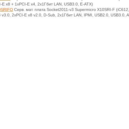
-E x8 + 1xPCI-E x4, 2x1Гбит LAN, USB3.0, E-ATX)
SRIFO
Серв. мат. плата Socket2011-v3 Supermicro X10SRI-F (iC612,
8 v3.0, 2xPCI-E x8 v2.0, D-Sub, 2x1Гбит LAN, IPMI, USB2.0, USB3.0, 