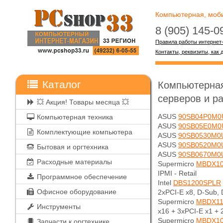
Компьютерная, мобил
8 (905) 145-
Правила работы интернет
Контакты, реквизиты, как 
Каталог
Компьютерная
серверов и ра
💥 Акция! Товары месяца 💥
ASUS
90SB04P0M0
Компьютерная техника
ASUS
90SB05E0M0
Комплектующие компьютера
ASUS
90SB0530M0
ASUS
90SB0520M0
Бытовая и оргтехника
ASUS
90SB0670M0
Расходные материалы
Supermicro
MBDX1
IPMI - Retail
Программное обеспечение
Intel
DBS1200SPLR
Офисное оборудование
2xPCI-E x8, D-Sub,
Supermicro
MBDX1
Инструменты
x16 + 3xPCI-E x1 + 
Supermicro
MBDX10
Запчасти к оргтехнике