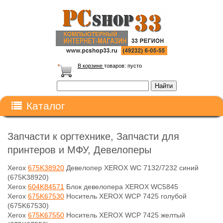
В корзине
товаров:
пусто
Каталог
Запчасти к оргтехнике, Запчасти для
принтеров и МФУ, Девелоперы
Xerox
675K38920
Девелопер XEROX WC 7132/7232 синий
(675K38920)
Xerox
604K84571
Блок девелопера XEROX WC5845
Xerox
675K67530
Носитель XEROX WCP 7425 голубой
(675K67530)
Xerox
675K67550
Носитель XEROX WCP 7425 желтый