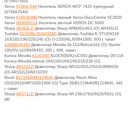
(675K67550)
Xerox
675K67540
Носитель XEROX WCP 7425 пурпурный
(675K67540)
Xerox
676K35980
Носитель черный Xerox DocuCentre SC2020
Xerox
005R00714
Носитель желтый XEROX DC 5000
Sharp
AR455LD
Девелопер Sharp ARM351/451 (O) AR455LD
Toshiba
D23206LJ50841000
Девелопер Toshiba E-STUDIO18
163/182/195/225/245 (O) D-2320/6LJ50841000, 500 г, пакет
106B8936493
Девелопер Minolta Di-152/Bizhub162 (О) Starter
106/DV-110/8936493, 200 г, 40К, пакет
Konica Minolta
A1UC550
A1UC5D0/A1UC550 Девелопер DV-116
Konica-Minolta bizhub 164/165/184/195/215/235 (O)
Sharp
AR152LD
Девелопер Sharp AR152/5012/5415/ARM155
(O) AR152LD/AR152DV
Ricoh
B1219640B1219645
Девелопер Ricoh Aficio
2015/2016/MP1500/1900 (O) Type 28/B1219640/B1219645, 345
г, пакет
Sharp
AR271LD
Девелопер Sharp AR 236/276G/5625/5631 (O)
AR