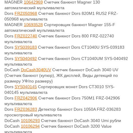
MAGNER
10642969
Счетчик банкнот Magner 130
автоматический мультивалюта
Dors
FRZ050968
Счетчик банкнот Dors 820M1 RUS2 FRZ-
050968 мультивалюта
MAGNER
10693528
Сортировщик банкнот Magner 155-F
автоматический мультивалюта
Dors
FRZ022740
Счетчик банкнот Dors 800 FRZ-022740
мультивалюта
Dors
SYS039183
Счетчик банкнот Dors CT1040U SYS-039183
мультивалюта
Dors
SYS040492
Счетчик банкнот Dors CT1040UM SYS-040492
мультивалюта
DoCash
DoCash3040UV
Счетчик банкнот DoCash 3040 UV
{Счетчик банкнот (купюр), ЖК дисплей, Виды детекций по
размеру УФ/по размеру}
Dors
SYS040145
Сортировщик монет Dors CT3010 SYS-
040145 мультивалюта
Dors
FRZ042906
Счетчик банкнот Dors 750M1 FRZ-042906
мультивалюта
Dors
FRZ036283
Детектор банкнот Dors 1050A FRZ-036283
просмотровый мультивалюта
DoCash
10106293
Счетчик банкнот DoCash 3040 Umi рубли
DoCash
10106294
Счетчик банкнот DoCash 3200 Value
мультивалюта