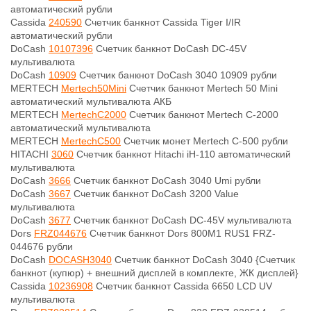
автоматический рубли
Cassida
240590
Счетчик банкнот Cassida Tiger I/IR
автоматический рубли
DoCash
10107396
Счетчик банкнот DoCash DC-45V
мультивалюта
DoCash
10909
Счетчик банкнот DoCash 3040 10909 рубли
MERTECH
Mertech50Mini
Счетчик банкнот Mertech 50 Mini
автоматический мультивалюта АКБ
MERTECH
MertechC2000
Счетчик банкнот Mertech C-2000
автоматический мультивалюта
MERTECH
MertechC500
Счетчик монет Mertech C-500 рубли
HITACHI
3060
Счетчик банкнот Hitachi iH-110 автоматический
мультивалюта
DoCash
3666
Счетчик банкнот DoCash 3040 Umi рубли
DoCash
3667
Счетчик банкнот DoCash 3200 Value
мультивалюта
DoCash
3677
Счетчик банкнот DoCash DC-45V мультивалюта
Dors
FRZ044676
Счетчик банкнот Dors 800M1 RUS1 FRZ-
044676 рубли
DoCash
DOCASH3040
Счетчик банкнот DoCash 3040 {Счетчик
банкнот (купюр) + внешний дисплей в комплекте, ЖК дисплей}
Cassida
10236908
Счетчик банкнот Cassida 6650 LCD UV
мультивалюта