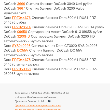
DoCash
3666
Счетчик банкнот DoCash 3040 Umi рубли
DoCash
3667
Счетчик банкнот DoCash 3200 Value
мультивалюта
Dors
FRZ044676
Счетчик банкнот Dors 800M1 RUS1 FRZ-
044676 рубли
Dors
FRZ028514
Счетчик банкнот Dors 820 FRZ-028514 рубли
DoCash
09658
Сортировщик монет DoCash 913 09658 рубли
DoCash
3200HD
Сортировщик банкнот DoCash 3200 HD
автоматический мультивалюта
Dors
SYS040926
Счетчик монет Dors CT3020 SYS-040926
DoCash
DC55V
Счетчик банкнот DoCash DC 55V
автоматический мультивалюта
Dors
FRZ044678
Счетчик банкнот Dors 800M1 RUS3 FRZ-
044678 мультивалюта
Dors
FRZ050968
Счетчик банкнот Dors 820M1 RUS2 FRZ-
050968 мультивалюта
Телефоны: 8 (905) 145-09-09, (49232) 6-05-55
г. Ковров, Владимирская область,
Проспект Ленина, д. 20
Правила работы интернет-магазина
Контакты.Реквизиты.Как добраться