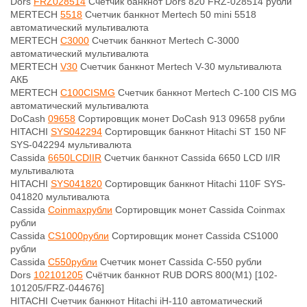
Dors
FRZ028514
Счетчик банкнот Dors 820 FRZ-028514 рубли
MERTECH
5518
Счетчик банкнот Mertech 50 mini 5518
автоматический мультивалюта
MERTECH
C3000
Счетчик банкнот Mertech C-3000
автоматический мультивалюта
MERTECH
V30
Счетчик банкнот Mertech V-30 мультивалюта
АКБ
MERTECH
C100CISMG
Счетчик банкнот Mertech C-100 CIS MG
автоматический мультивалюта
DoCash
09658
Сортировщик монет DoCash 913 09658 рубли
HITACHI
SYS042294
Сортировщик банкнот Hitachi ST 150 NF
SYS-042294 мультивалюта
Cassida
6650LCDIIR
Счетчик банкнот Cassida 6650 LCD I/IR
мультивалюта
HITACHI
SYS041820
Сортировщик банкнот Hitachi 110F SYS-
041820 мультивалюта
Cassida
Coinmaxрубли
Сортировщик монет Cassida Coinmax
рубли
Cassida
CS1000рубли
Сортировщик монет Cassida CS1000
рубли
Cassida
C550рубли
Счетчик монет Cassida C-550 рубли
Dors
102101205
Счётчик банкнот RUB DORS 800(M1) [102-
101205/FRZ-044676]
HITACHI
Счетчик банкнот Hitachi iH-110 автоматический