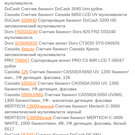
мультивалюта
DoCash
Счетчик банкнот DoCash 3040 Umi рубли
Cassida
Счетчик банкнот Cassida 6650 LCD UV мультивалюта
DoCash
3200HD
Сортировщик банкнот DoCash 3200 HD
автоматический мультивалюта
Dors
FRZ033240
Счетчик банкнот Dors 820 FRZ-033240
мультивалюта
Dors
SYS040926
Счетчик монет Dors CT3020 SYS-040926
Cassida
Xpecto
Счетчик банкнот Cassida Xpecto
автоматический мультивалюта
PRO
Т06047
Сортировщик монет PRO CS 80R LCD Т-06047
рубли
Cassida
126
Счетчик банкнот CASSIDA 6650 UV, 1200 банкнот/
мин., УФ детекция, фасовка, 126
Cassida
5550UV
Счетчик банкнот CASSIDA 5550 UV, 1300
банкнот/мин, УФ-детекция, фасовка
Cassida
5550UVMG
Счетчик банкнот CASSIDA 5550 UV/MG,
1300 банкнот/мин, УФ-, магнитная детекция, фасовка
MERTECH
C3000черный
Счетчик банкнот Mertech C-3000
автоматический мультивалюта черный
MERTECH
C3000белый
Счетчик банкнот MERTECH C-3000
WHITE, 1000 банкнот/мин, ИК, УФ детекция, фасовка, белый,
5517
DoCash
DC55V
Счетчик банкнот DoCash DC 55V