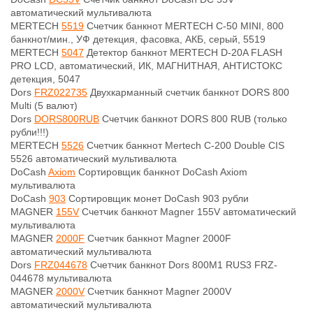
автоматический мультивалюта
MERTECH
5519
Счетчик банкнот MERTECH C-50 MINI, 800
банкнот/мин., УФ детекция, фасовка, АКБ, серый, 5519
MERTECH
5047
Детектор банкнот MERTECH D-20A FLASH
PRO LCD, автоматический, ИК, МАГНИТНАЯ, АНТИСТОКС
детекция, 5047
Dors
FRZ022735
Двухкарманный счетчик банкнот DORS 800
Multi (5 валют)
Dors
DORS800RUB
Счетчик банкнот DORS 800 RUB (только
рубли!!!)
MERTECH
5526
Счетчик банкнот Mertech C-200 Double CIS
5526 автоматический мультивалюта
DoCash
Axiom
Сортировщик банкнот DoCash Axiom
мультивалюта
DoCash
903
Сортировщик монет DoCash 903 рубли
MAGNER
155V
Счетчик банкнот Magner 155V автоматический
мультивалюта
MAGNER
2000F
Счетчик банкнот Magner 2000F
автоматический мультивалюта
Dors
FRZ044678
Счетчик банкнот Dors 800M1 RUS3 FRZ-
044678 мультивалюта
MAGNER
2000V
Счетчик банкнот Magner 2000V
автоматический мультивалюта