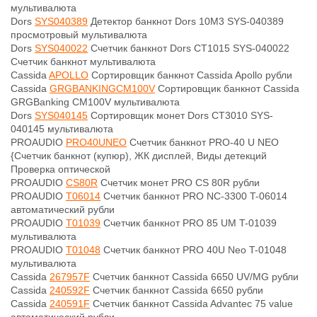
мультивалюта
Dors
SYS040389
Детектор банкнот Dors 10M3 SYS-040389
просмотровый мультивалюта
Dors
SYS040022
Счетчик банкнот Dors CT1015 SYS-040022
Счетчик банкнот мультивалюта
Cassida
APOLLO
Сортировщик банкнот Cassida Apollo рубли
Cassida
GRGBANKINGCM100V
Сортировщик банкнот Cassida
GRGBanking CM100V мультивалюта
Dors
SYS040145
Сортировщик монет Dors CT3010 SYS-
040145 мультивалюта
PROAUDIO
PRO40UNEO
Счетчик банкнот PRO-40 U NEO
{Счетчик банкнот (купюр), ЖК дисплей, Виды детекций
Проверка оптической
PROAUDIO
CS80R
Счетчик монет PRO CS 80R рубли
PROAUDIO
T06014
Счетчик банкнот PRO NC-3300 T-06014
автоматический рубли
PROAUDIO
T01039
Счетчик банкнот PRO 85 UM T-01039
мультивалюта
PROAUDIO
T01048
Счетчик банкнот PRO 40U Neo T-01048
мультивалюта
Cassida
267957F
Счетчик банкнот Cassida 6650 UV/MG рубли
Cassida
240592F
Счетчик банкнот Cassida 6650 рубли
Cassida
240591F
Счетчик банкнот Cassida Advantec 75 value