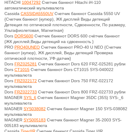
HITACHI
10047292
Счетчик банкнот Hitachi iH-110
автоматический мультивалюта
Cassida
CASSIDA5550UV
Счетчик банкнот Cassida 5550 UV
{Счетчик банкнот (купюр), ЖК дисплей Виды детекций
Детекция по оптической плотности, Сдвоенности, По размеру,
Ультафиолетовая, Магнитная}
Dors
DORS600
Счетчик банкнот DORS 600 счётчик банкнот
{ЖК дисплей,Виды детекций на сдвоенность }
PRO
PRO40UNEO
Счетчик банкнот PRO-40 U NEO {Счетчик
банкнот (купюр), ЖК дисплей, Виды детекций Проверка
оптической плотности, УФ-датчик}
Dors
FRZ025281
Счетчик банкнот Dors 620 FRZ-025281 рубли
Dors
CT1015
Счетчик банкнот Dors CT1015 SYS-040022
мультивалюта
Dors
FRZ022172
Счетчик банкнот Dors 750 FRZ-022172
мультивалюта
Dors
FRZ022733
Счетчик банкнот Dors 800 FRZ-022733 рубли
MAGNER
SYS_6
Счетчик банкнот Magner 35DC (35S) SYS-_6
мультивалюта
MAGNER
SYS038082
Счетчик банкнот Magner 150 SYS-038082
мультивалюта
MAGNER
SYS005183
Счетчик банкнот Magner 35-2003 SYS-
005183 мультивалюта
Cassida
TigerIIR
Счетчик банкнот Cassida Tiger I/IR