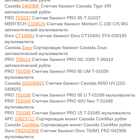
автоматический рубли
Cassida
240590F
Счетчик банкнот Cassida Tiger I/IR
автоматический рубли
PRO
Т01037
Счетчик банкнот PRO 85 Т-01037
MERTECH
C100CIS
Счетчик банкнот Mertech C-100 CIS MG
автоматический мультивалюта
Dors
CT1040U
Счетчик банкнот Dors CT1040U SYS-039183
мультивалюта
Cassida
Zeus
Сортировщик банкнот Cassida Zeus
автоматический мультивалюта
PRO
T06014
Счетчик банкнот PRO NC-3300 T-06014
автоматический рубли
PRO
T01039
Счетчик банкнот PRO 85 UM T-01039
мультивалюта
Cassida
102040825
Счетчик банкнот Cassida 6650 UV [102-
040825]
PRO
T01038
Счетчик банкнот PRO 85 U T-01038 мультивалюта
PRO
T01048
Счетчик банкнот PRO 40U Neo T-01048
мультивалюта
PRO
T01045
Счетчик банкнот PRO 15 T-01045 мультивалюта
APC
10023712
Сортировщик монет Cassida CoinMax рубли
Cassida
CoinMax
Сортировщик монет Cassida CoinMax рубли
Dors
FRZ042906
Счетчик банкнот Dors 750M1 FRZ-042906
мультивалюта