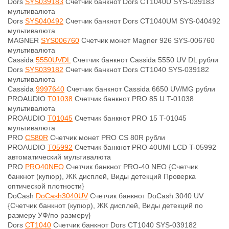
Dors
SYS039183
Счетчик банкнот Dors CT1040U SYS-039183
мультивалюта
Dors
SYS040492
Счетчик банкнот Dors CT1040UM SYS-040492
мультивалюта
MAGNER
SYS006760
Счетчик монет Magner 926 SYS-006760
мультивалюта
Cassida
5550UVDL
Счетчик банкнот Cassida 5550 UV DL рубли
Dors
SYS039182
Счетчик банкнот Dors CT1040 SYS-039182
мультивалюта
Cassida
9997640
Счетчик банкнот Cassida 6650 UV/MG рубли
PROAUDIO
T01038
Счетчик банкнот PRO 85 U T-01038
мультивалюта
PROAUDIO
T01045
Счетчик банкнот PRO 15 T-01045
мультивалюта
PRO
CS80R
Счетчик монет PRO CS 80R рубли
PROAUDIO
T05992
Счетчик банкнот PRO 40UMI LCD T-05992
автоматический мультивалюта
PRO
PRO40NEO
Счетчик банкнот PRO-40 NEO {Счетчик
банкнот (купюр), ЖК дисплей, Виды детекций Проверка
оптической плотности}
DoCash
DoCash3040UV
Счетчик банкнот DoCash 3040 UV
{Счетчик банкнот (купюр), ЖК дисплей, Виды детекций по
размеру УФ/по размеру}
Dors
CT1040
Счетчик банкнот Dors CT1040 SYS-039182