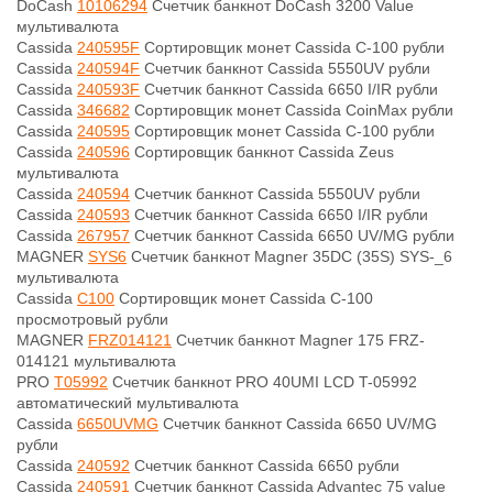
DoCash
10106294
Счетчик банкнот DoCash 3200 Value
мультивалюта
Cassida
240595F
Сортировщик монет Cassida С-100 рубли
Cassida
240594F
Счетчик банкнот Cassida 5550UV рубли
Cassida
240593F
Счетчик банкнот Cassida 6650 I/IR рубли
Cassida
346682
Сортировщик монет Cassida CoinMax рубли
Cassida
240595
Сортировщик монет Cassida С-100 рубли
Cassida
240596
Сортировщик банкнот Cassida Zeus
мультивалюта
Cassida
240594
Счетчик банкнот Cassida 5550UV рубли
Cassida
240593
Счетчик банкнот Cassida 6650 I/IR рубли
Cassida
267957
Счетчик банкнот Cassida 6650 UV/MG рубли
MAGNER
SYS6
Счетчик банкнот Magner 35DC (35S) SYS-_6
мультивалюта
Cassida
C100
Сортировщик монет Cassida C-100
просмотровый рубли
MAGNER
FRZ014121
Счетчик банкнот Magner 175 FRZ-
014121 мультивалюта
PRO
T05992
Счетчик банкнот PRO 40UMI LCD T-05992
автоматический мультивалюта
Cassida
6650UVMG
Счетчик банкнот Cassida 6650 UV/MG
рубли
Cassida
240592
Счетчик банкнот Cassida 6650 рубли
Cassida
240591
Счетчик банкнот Cassida Advantec 75 value