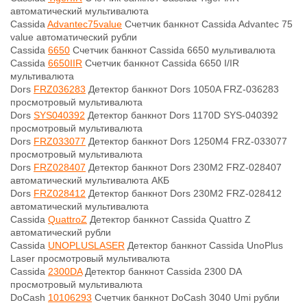
автоматический мультивалюта
Cassida
Advantec75value
Счетчик банкнот Cassida Advantec 75
value автоматический рубли
Cassida
6650
Счетчик банкнот Cassida 6650 мультивалюта
Cassida
6650IIR
Счетчик банкнот Cassida 6650 I/IR
мультивалюта
Dors
FRZ036283
Детектор банкнот Dors 1050A FRZ-036283
просмотровый мультивалюта
Dors
SYS040392
Детектор банкнот Dors 1170D SYS-040392
просмотровый мультивалюта
Dors
FRZ033077
Детектор банкнот Dors 1250M4 FRZ-033077
просмотровый мультивалюта
Dors
FRZ028407
Детектор банкнот Dors 230М2 FRZ-028407
автоматический мультивалюта АКБ
Dors
FRZ028412
Детектор банкнот Dors 230М2 FRZ-028412
автоматический мультивалюта
Cassida
QuattroZ
Детектор банкнот Cassida Quattro Z
автоматический рубли
Cassida
UNOPLUSLASER
Детектор банкнот Cassida UnoPlus
Laser просмотровый мультивалюта
Cassida
2300DA
Детектор банкнот Cassida 2300 DA
просмотровый мультивалюта
DoCash
10106293
Счетчик банкнот DoCash 3040 Umi рубли