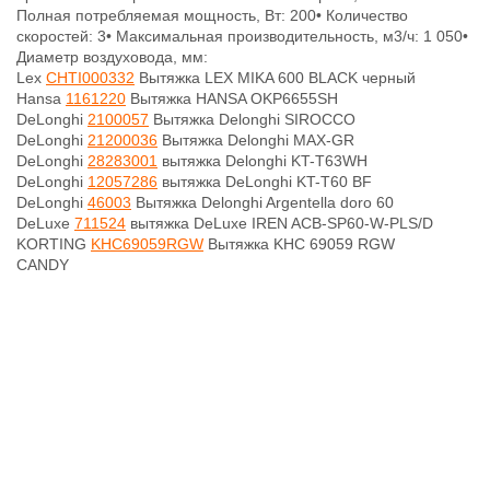
Полная потребляемая мощность, Вт: 200• Количество
скоростей: 3• Максимальная производительность, м3/ч: 1 050•
Диаметр воздуховода, мм:
Lex
CHTI000332
Вытяжка LEX MIKA 600 BLACK черный
Hansa
1161220
Вытяжка HANSA OKP6655SH
DeLonghi
2100057
Вытяжка Delonghi SIROCCO
DeLonghi
21200036
Вытяжка Delonghi MAX-GR
DeLonghi
28283001
вытяжка Delonghi KT-T63WH
DeLonghi
12057286
вытяжка DeLonghi KT-T60 BF
DeLonghi
46003
Вытяжка Delonghi Argentella doro 60
DeLuxe
711524
вытяжка DeLuxe IREN ACB-SP60-W-PLS/D
KORTING
KHC69059RGW
Вытяжка KHC 69059 RGW
CANDY