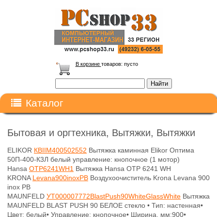
В корзине
товаров:
пусто
Каталог
Бытовая и оргтехника, Вытяжки, Вытяжки
ELIKOR
КВIIМ400502552
Вытяжка каминная Elikor Оптима
50П-400-К3Л белый управление: кнопочное (1 мотор)
Hansa
OTP6241WH1
Вытяжка Hansa OTP 6241 WH
KRONA
Levana900inoxPB
Воздухоочиститель Krona Levana 900
inox PB
MAUNFELD
УТ000007772BlastPush90WhiteGlassWhite
Вытяжка
MAUNFELD BLAST PUSH 90 БЕЛОЕ стекло • Тип: настенная•
Цвет: белый• Управление: кнопочное• Ширина, мм:900•