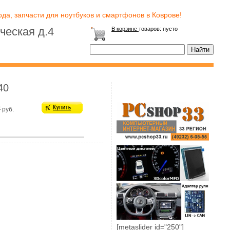
да, запчасти для ноутбуков и смартфонов в Коврове!
ческая д.4
В корзине
товаров:
пусто
40
0
руб.
[metaslider id="250"]