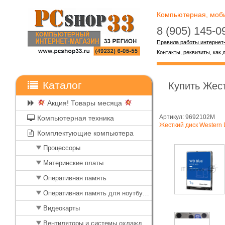
Компьютерная, мобил
8 (905) 145-
Правила работы интернет
Контакты, реквизиты, как 
Каталог
Купить Жест
Акция! Товары месяца
Артикул: 9692102M
Компьютерная техника
Жесткий диск Western 
Комплектующие компьютера
Процессоры
Материнские платы
Оперативная память
Оперативная память для ноутбуков
Видеокарты
Вентиляторы и системы охлаждения