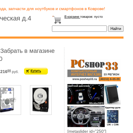
да, запчасти для ноутбуков и смартфонов в Коврове!
ческая д.4
В корзине
товаров:
пусто
 Забрать в магазине
0
00
 216
руб.
[metaslider id="250"]