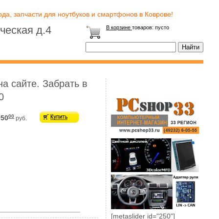
да, запчасти для ноутбуков и смартфонов в Коврове!
ческая д.4
В корзине
товаров:
пусто
а сайте. Забрать в
0
00
050
руб.
[metaslider id="250"]