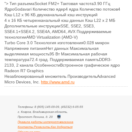
"> Тип разъемаSocket FM2+ Тактовая частота3.90 ГГц
ЯдроGodavari Количество ядер4 ядра Количество потоков4
Кэш L12 x 96 КБ двухканальный кэш инструкций
4 x 16 КБ четырехканальный кэш данных Кэш L22 x 2 МБ
Дополнительные инструкцииSSE, SSE2, SSE3,
SSE4.1+SSE4.2, SSE4A, AMD64, AVX Поддерживаемые
технологииAMD Virtualization (AMD-V)
Turbo Core 3.0 Технология изготовления0.028 микрон
Напряжение питанияНет данных Максимальная
выделяемая мощность95 Вт Максимальная рабочая
температура72.4 град. Поддерживаемая памятьDDR3-
2133, 2 канала ОсобенностиВстроенное графическое ядро
Radeon R7 Graphics
Незаблокированный множитель ПроизводительAdvanced
Micro Devices, Inc.
http://www.amd.ru
Телефоны: 8 (905) 145-09-09, (49232) 6-05-55
г. Ковров, Владимирская область,
Проспект Ленина, д. 20
Правила работы интернет-магазина
Контакты.Реквизиты.Как добраться
Обратная связь