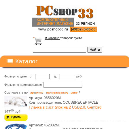
В корзине
товаров:
пусто
Каталог
Фильтр по цене
от
до
руб.
Фильтр по наименованию
Сортировать по:
артикулу
наименованию
цене
Артикул: 9656020M
Код производителя: CCUSBRECEPTACLE
Планка в сист блок на 2 USB2,0, Gembird
00
167
руб.
Артикул: 462032M