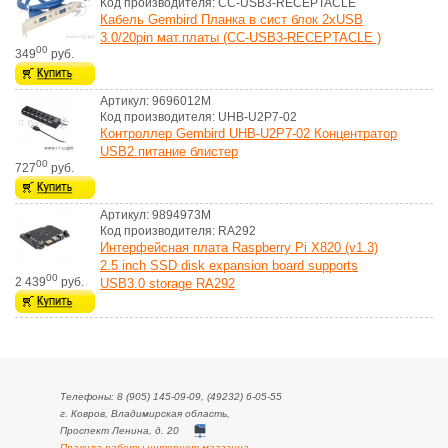
Код производителя: CC-USB3-RECEPTACLE
Кабель Gembird Планка в сист блок 2xUSB
3.0/20pin мат.платы (CC-USB3-RECEPTACLE )
00
349
руб.
Артикул: 9696012M
Код производителя: UHB-U2P7-02
Контроллер Gembird UHB-U2P7-02 Концентратор
USB2.питание блистер
00
727
руб.
Артикул: 9894973M
Код производителя: RA292
Интерфейсная плата Raspberry Pi X820 (v1.3)
2.5 inch SSD disk expansion board supports
00
2 439
руб.
USB3.0 storage RA292
Телефоны: 8 (905) 145-09-09, (49232) 6-05-55
г. Ковров, Владимирская область,
Проспект Ленина, д. 20
Правила работы интернет-магазина