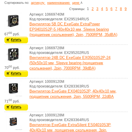
Сортировать по:
артикулу
наименованию
цене
1
2
3
4
5
6
7
8
9
Cтраницы:
Артикул: 10669740M
Код производителя: EX295194RUS
Вентилятор 5В DC ExeGate ExtraPower
EP04010S2P-5 (40x40x10 мм, Sleeve bearing
00
67
руб.
(подшипник скольжения), 2pin, 7500RPM, 35dBA)
Артикул: 10669728M
Код производителя: EX295202RUS
Вентилятор 24В DC ExeGate EX05010S2P-24
(50x50x10 мм, Sleeve bearing (подшипник
00
70
руб.
скольжения), 2pin, 7000RPM, 39dBA)
Артикул: 10009120M
Код производителя: EX283363RUS
Вентилятор ExeGate EX04010S2P, 40x40x10 мм,
подшипник скольжения, 2pin, 5500RPM, 22dBA
00
71
руб.
Артикул: 10009128M
Код производителя: EX283364RUS
Вентилятор ExeGate ExtraSilent ES04010S3P,
40x40x10 мм, подшипник скольжения, 3pin,