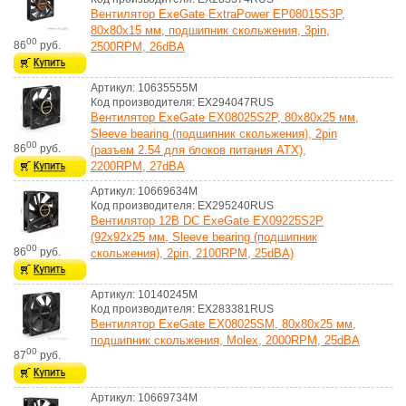
Вентилятор ExeGate ExtraPower EP08015S3P,
80x80x15 мм, подшипник скольжения, 3pin,
00
86
руб.
2500RPM, 26dBA
Артикул: 10635555M
Код производителя: EX294047RUS
Вентилятор ExeGate EX08025S2P, 80x80x25 мм,
Sleeve bearing (подшипник скольжения), 2pin
00
86
руб.
(разъем 2.54 для блоков питания ATX),
2200RPM, 27dBA
Артикул: 10669634M
Код производителя: EX295240RUS
Вентилятор 12В DC ExeGate EX09225S2P
(92x92x25 мм, Sleeve bearing (подшипник
00
86
руб.
скольжения), 2pin, 2100RPM, 25dBA)
Артикул: 10140245M
Код производителя: EX283381RUS
Вентилятор ExeGate EX08025SM, 80x80x25 мм,
подшипник скольжения, Molex, 2000RPM, 25dBA
00
87
руб.
Артикул: 10669734M