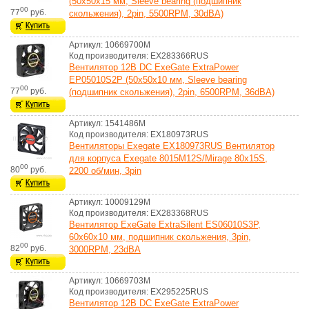
(50x50x15 мм, Sleeve bearing (подшипник
00
77
руб.
скольжения), 2pin, 5500RPM, 30dBA)
Артикул: 10669700M
Код производителя: EX283366RUS
Вентилятор 12В DC ExeGate ExtraPower
EP05010S2P (50x50x10 мм, Sleeve bearing
00
77
руб.
(подшипник скольжения), 2pin, 6500RPM, 36dBA)
Артикул: 1541486M
Код производителя: EX180973RUS
Вентиляторы Exegate EX180973RUS Вентилятор
для корпуса Exegate 8015M12S/Mirage 80x15S,
00
80
руб.
2200 об/мин, 3pin
Артикул: 10009129M
Код производителя: EX283368RUS
Вентилятор ExeGate ExtraSilent ES06010S3P,
60x60x10 мм, подшипник скольжения, 3pin,
00
82
руб.
3000RPM, 23dBA
Артикул: 10669703M
Код производителя: EX295225RUS
Вентилятор 12В DC ExeGate ExtraPower