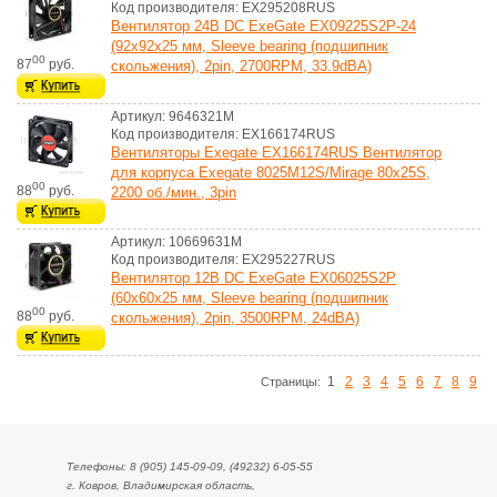
Код производителя: EX295208RUS
Вентилятор 24В DC ExeGate EX09225S2P-24
(92x92x25 мм, Sleeve bearing (подшипник
00
87
руб.
скольжения), 2pin, 2700RPM, 33.9dBA)
Артикул: 9646321M
Код производителя: EX166174RUS
Вентиляторы Exegate EX166174RUS Вентилятор
для корпуса Exegate 8025M12S/Mirage 80x25S,
00
88
руб.
2200 об./мин., 3pin
Артикул: 10669631M
Код производителя: EX295227RUS
Вентилятор 12В DC ExeGate EX06025S2P
(60x60x25 мм, Sleeve bearing (подшипник
00
88
руб.
скольжения), 2pin, 3500RPM, 24dBA)
1
2
3
4
5
6
7
8
9
Cтраницы:
Телефоны: 8 (905) 145-09-09, (49232) 6-05-55
г. Ковров, Владимирская область,