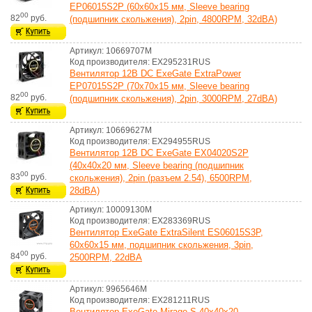
EP06015S2P (60x60x15 мм, Sleeve bearing
00
82
руб.
(подшипник скольжения), 2pin, 4800RPM, 32dBA)
Артикул: 10669707M
Код производителя: EX295231RUS
Вентилятор 12В DC ExeGate ExtraPower
EP07015S2P (70x70x15 мм, Sleeve bearing
00
82
руб.
(подшипник скольжения), 2pin, 3000RPM, 27dBA)
Артикул: 10669627M
Код производителя: EX294955RUS
Вентилятор 12В DC ExeGate EX04020S2P
(40x40x20 мм, Sleeve bearing (подшипник
00
83
руб.
скольжения), 2pin (разъем 2.54), 6500RPM,
28dBA)
Артикул: 10009130M
Код производителя: EX283369RUS
Вентилятор ExeGate ExtraSilent ES06015S3P,
60x60x15 мм, подшипник скольжения, 3pin,
00
84
руб.
2500RPM, 22dBA
Артикул: 9965646M
Код производителя: EX281211RUS
Вентилятор ExeGate Mirage-S 40x40x20