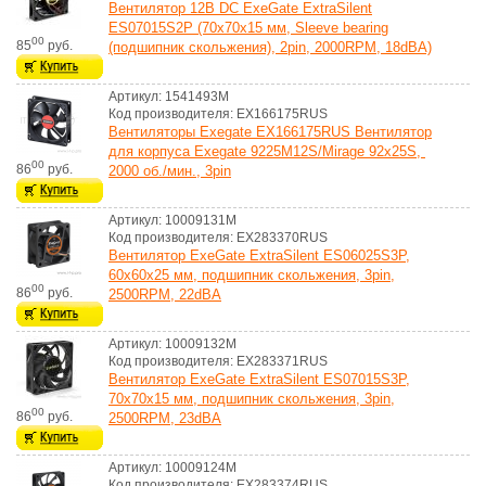
Вентилятор 12В DC ExeGate ExtraSilent
ES07015S2P (70x70x15 мм, Sleeve bearing
00
85
руб.
(подшипник скольжения), 2pin, 2000RPM, 18dBA)
Артикул: 1541493M
Код производителя: EX166175RUS
Вентиляторы Exegate EX166175RUS Вентилятор
для корпуса Exegate 9225M12S/Mirage 92x25S,
00
86
руб.
2000 об./мин., 3pin
Артикул: 10009131M
Код производителя: EX283370RUS
Вентилятор ExeGate ExtraSilent ES06025S3P,
60x60x25 мм, подшипник скольжения, 3pin,
00
86
руб.
2500RPM, 22dBA
Артикул: 10009132M
Код производителя: EX283371RUS
Вентилятор ExeGate ExtraSilent ES07015S3P,
70x70x15 мм, подшипник скольжения, 3pin,
00
86
руб.
2500RPM, 23dBA
Артикул: 10009124M
Код производителя: EX283374RUS