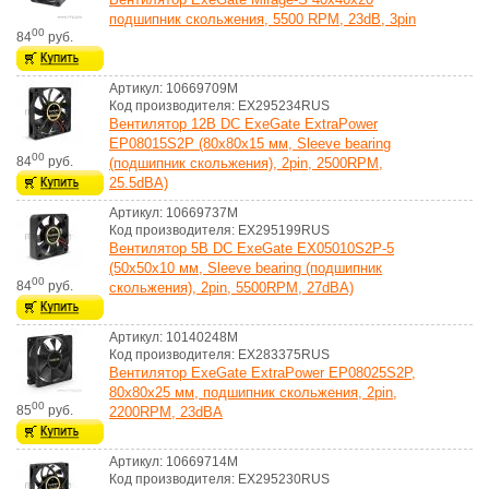
подшипник скольжения, 5500 RPM, 23dB, 3pin
00
84
руб.
Артикул: 10669709M
Код производителя: EX295234RUS
Вентилятор 12В DC ExeGate ExtraPower
EP08015S2P (80x80x15 мм, Sleeve bearing
00
84
руб.
(подшипник скольжения), 2pin, 2500RPM,
25.5dBA)
Артикул: 10669737M
Код производителя: EX295199RUS
Вентилятор 5В DC ExeGate EX05010S2P-5
(50x50x10 мм, Sleeve bearing (подшипник
00
84
руб.
скольжения), 2pin, 5500RPM, 27dBA)
Артикул: 10140248M
Код производителя: EX283375RUS
Вентилятор ExeGate ExtraPower EP08025S2P,
80x80x25 мм, подшипник скольжения, 2pin,
00
85
руб.
2200RPM, 23dBA
Артикул: 10669714M
Код производителя: EX295230RUS