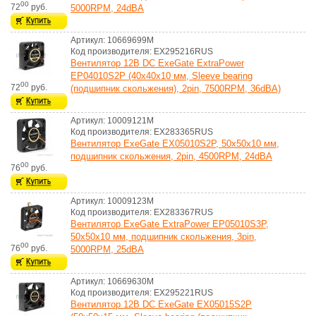
00
72
руб.
5000RPM, 24dBA
Артикул: 10669699M
Код производителя: EX295216RUS
Вентилятор 12В DC ExeGate ExtraPower
EP04010S2P (40x40x10 мм, Sleeve bearing
00
72
руб.
(подшипник скольжения), 2pin, 7500RPM, 36dBA)
Артикул: 10009121M
Код производителя: EX283365RUS
Вентилятор ExeGate EX05010S2P, 50x50x10 мм,
подшипник скольжения, 2pin, 4500RPM, 24dBA
00
76
руб.
Артикул: 10009123M
Код производителя: EX283367RUS
Вентилятор ExeGate ExtraPower EP05010S3P,
50x50x10 мм, подшипник скольжения, 3pin,
00
76
руб.
5000RPM, 25dBA
Артикул: 10669630M
Код производителя: EX295221RUS
Вентилятор 12В DC ExeGate EX05015S2P