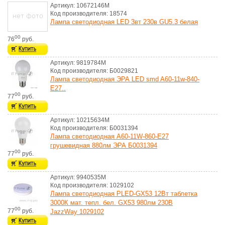
Артикул: 10672146M
Код производителя: 18574
Лампа светодиодная LED 3вт 230в GU5.3 белая
00
76
руб.
Артикул: 9819784M
Код производителя: Б0029821
Лампа светодиодная ЭРА LED smd A60-11w-840-
E27..
00
77
руб.
Артикул: 10215634M
Код производителя: Б0031394
Лампа светодиодная A60-11W-860-E27
грушевидная 880лм ЭРА Б0031394
00
77
руб.
Артикул: 9940535M
Код производителя: 1029102
Лампа светодиодная PLED-GX53 12Вт таблетка
3000К мат. тепл. бел. GX53 980лм 230В
00
77
руб.
JazzWay 1029102