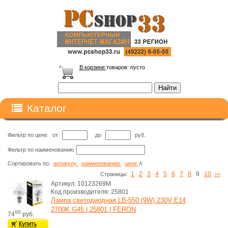
В корзине
товаров:
пусто
Каталог
Фильтр по цене
от
до
руб.
Фильтр по наименованию
Сортировать по:
артикулу
наименованию
цене
1
2
3
4
5
6
7
8
9
10
Cтраницы:
>>
Артикул: 10123269M
Код производителя: 25801
Лампа светодиодная LB-550 (9W) 230V E14
2700K G45 | 25801 | FERON
00
74
руб.