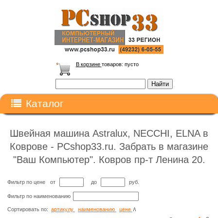
В корзине
товаров:
пусто
Каталог
Швейная машина Astralux, NECCHI, ELNA в
Коврове - PCshop33.ru. Забрать в магазине
"Ваш Компьютер". Ковров пр-т Ленина 20.
Фильтр по цене
от
до
руб.
Фильтр по наименованию
Сортировать по:
артикулу
наименованию
цене