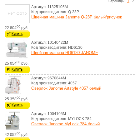
1
2
Cтраницы:
Артикул: 11325105M
Код производителя: Q-23P
Швейная машина Janome Q-23P белый/рисунок
00
22 804
руб.
Артикул: 10140422M
Код производителя: HD6130
Швейная машина HD6130 JANOME
00
25 054
руб.
Артикул: 9670844M
Код производителя: 4057
Оверлок Janome Artstyle 4057 белый
00
25 358
руб.
Артикул: 1004105M
Код производителя: MYLOCK 784
Оверлок Janome MyLock 784 белый
00
42 052
руб.