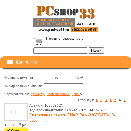
В корзине
товаров:
пусто
Каталог
Фильтр по цене
от
до
руб.
Фильтр по наименованию
Сортировать по:
артикулу
наименованию
цене
1
2
3
4
5
6
7
Cтраницы:
Артикул: 10969862M
Код производителя: RAM-32GDR4T0-UD-3200
Оперативная память QNAP RAM-32GDR4T0-UD-
3200
00
123 285
руб.