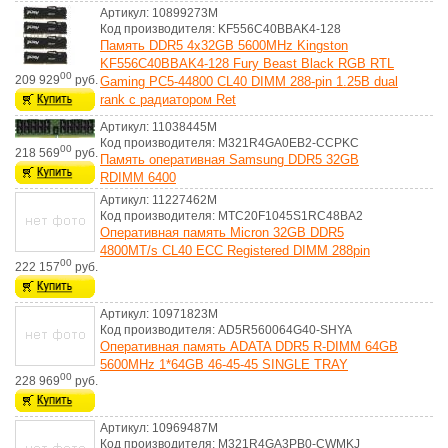
Артикул: 10899273M
Код производителя: KF556C40BBAK4-128
Память DDR5 4x32GB 5600MHz Kingston
KF556C40BBAK4-128 Fury Beast Black RGB RTL
00
209 929
руб.
Gaming PC5-44800 CL40 DIMM 288-pin 1.25В dual
rank с радиатором Ret
Артикул: 11038445M
Код производителя: M321R4GA0EB2-CCPKC
00
218 569
руб.
Память оперативная Samsung DDR5 32GB
RDIMM 6400
Артикул: 11227462M
Код производителя: MTC20F1045S1RC48BA2
Оперативная память Micron 32GB DDR5
4800MT/s CL40 ECC Registered DIMM 288pin
00
222 157
руб.
Артикул: 10971823M
Код производителя: AD5R560064G40-SHYA
Оперативная память ADATA DDR5 R-DIMM 64GB
5600MHz 1*64GB 46-45-45 SINGLE TRAY
00
228 969
руб.
Артикул: 10969487M
Код производителя: M321R4GA3PB0-CWMKJ