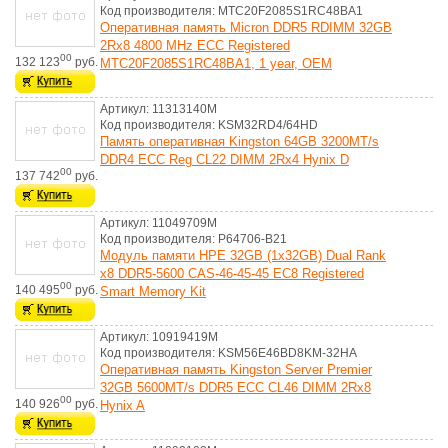
Код производителя: MTC20F2085S1RC48BA1
Оперативная память Micron DDR5 RDIMM 32GB
2Rx8 4800 MHz ECC Registered
00
132 123
руб.
MTC20F2085S1RC48BA1, 1 year, OEM
Артикул: 11313140M
Код производителя: KSM32RD4/64HD
Память оперативная Kingston 64GB 3200MT/s
DDR4 ECC Reg CL22 DIMM 2Rx4 Hynix D
00
137 742
руб.
Артикул: 11049709M
Код производителя: P64706-B21
Модуль памяти HPE 32GB (1x32GB) Dual Rank
x8 DDR5-5600 CAS-46-45-45 EC8 Registered
00
140 495
руб.
Smart Memory Kit
Артикул: 10919419M
Код производителя: KSM56E46BD8KM-32HA
Оперативная память Kingston Server Premier
32GB 5600MT/s DDR5 ECC CL46 DIMM 2Rx8
00
140 926
руб.
Hynix A