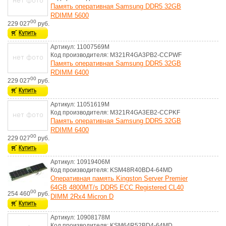
Память оперативная Samsung DDR5 32GB
RDIMM 5600
00
229 027
руб.
Артикул: 11007569M
Код производителя: M321R4GA3PB2-CCPWF
Память оперативная Samsung DDR5 32GB
RDIMM 6400
00
229 027
руб.
Артикул: 11051619M
Код производителя: M321R4GA3EB2-CCPKF
Память оперативная Samsung DDR5 32GB
RDIMM 6400
00
229 027
руб.
Артикул: 10919406M
Код производителя: KSM48R40BD4-64MD
Оперативная память Kingston Server Premier
64GB 4800MT/s DDR5 ECC Registered CL40
00
254 460
руб.
DIMM 2Rx4 Micron D
Артикул: 10908178M
Код производителя: KSM64R52BD4-64MD