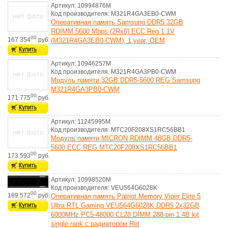
Артикул: 10994876M
Код производителя: M321R4GA3EB0-CWM
Оперативная память Samsung DDR5 32GB
RDIMM 5600 Mbps (2Rx8) ECC Reg 1.1V
00
167 354
руб.
(M321R4GA3EB0-CWM), 1 year, OEM
Артикул: 10946257M
Код производителя: M321R4GA3PB0-CWM
Модуль памяти 32GB DDR5-5600 REG Samsung
M321R4GA3PB0-CWM
00
171 775
руб.
Артикул: 11245995M
Код производителя: MTC20F208XS1RC56BB1
Модуль памяти MICRON RDIMM 48GB DDR5-
5600 ECC REG MTC20F208XS1RC56BB1
00
173 593
руб.
Артикул: 10998520M
Код производителя: VEU564G6028K
00
189 572
руб.
Оперативная память Patriot Memory Viper Elite 5
Ultra RTL Gaming VEU564G6028K DDR5 2x32GB
6000MHz PC5-48000 CL28 DIMM 288-pin 1.4В kit
single rank с радиатором Ret