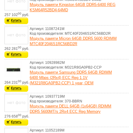
Модуль памяти Kingston 64GB DDR5-6400 REG
KSM64R52BD4-64MD
00
257 102
руб.
Артикул: 11087241M
Код производителя: MTC40F2046S1RC56BD2R
Модуль памяти Micron 64GB DDR5 5600 RDIMM
MTC40F2046S1RC56BD2R
00
262 281
руб.
Артикул: 10928982M
Код производителя: M321R8GA0PB2-CCP
Модуль памяти Samsung DDR5 64GB RDIMM
6400 Mbps (2Rx4) ECC Reg 1.1V
00
264 231
руб.
(M321R8GA0PB2-CCP) 1 year, OEM
Артикул: 10937719M
Код производителя: 370-BBRN
Модуль памяти DELL 64GB (1x64GB) RDIMM
DDR5 5600MT/s 2Rx4 ECC Reg Memory
00
276 658
руб.
Артикул: 11052189M