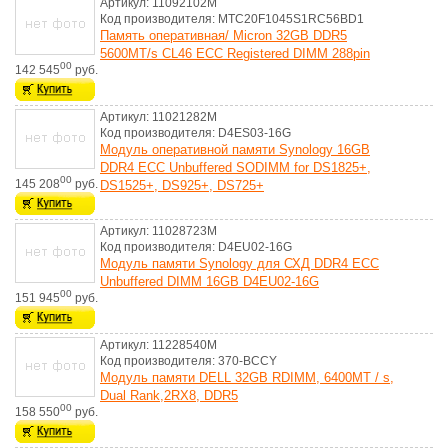
Артикул: 11092102M
Код производителя: MTC20F1045S1RC56BD1
Память оперативная/ Micron 32GB DDR5
5600MT/s CL46 ECC Registered DIMM 288pin
00
142 545
руб.
Артикул: 11021282M
Код производителя: D4ES03-16G
Модуль оперативной памяти Synology 16GB
DDR4 ECC Unbuffered SODIMM for DS1825+,
00
145 208
руб.
DS1525+, DS925+, DS725+
Артикул: 11028723M
Код производителя: D4EU02-16G
Модуль памяти Synology для СХД DDR4 ECC
Unbuffered DIMM 16GB D4EU02-16G
00
151 945
руб.
Артикул: 11228540M
Код производителя: 370-BCCY
Модуль памяти DELL 32GB RDIMM, 6400MT / s,
Dual Rank,2RX8, DDR5
00
158 550
руб.