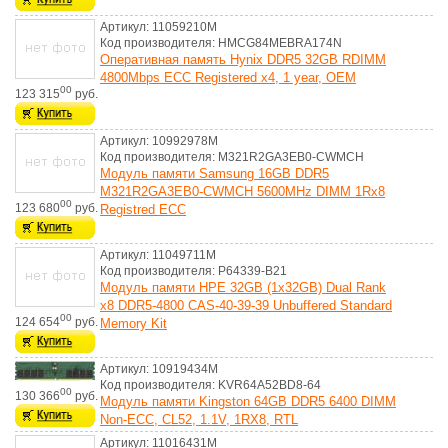
Артикул: 11059210M
Код производителя: HMCG84MEBRA174N
Оперативная память Hynix DDR5 32GB RDIMM
4800Mbps ECC Registered x4, 1 year, OEM
00
123 315
руб.
Артикул: 10992978M
Код производителя: M321R2GA3EB0-CWMCH
Модуль памяти Samsung 16GB DDR5
M321R2GA3EB0-CWMCH 5600MHz DIMM 1Rx8
00
123 680
руб.
Registred ECC
Артикул: 11049711M
Код производителя: P64339-B21
Модуль памяти HPE 32GB (1x32GB) Dual Rank
x8 DDR5-4800 CAS-40-39-39 Unbuffered Standard
00
124 654
руб.
Memory Kit
Артикул: 10919434M
Код производителя: KVR64A52BD8-64
00
130 366
руб.
Модуль памяти Kingston 64GB DDR5 6400 DIMM
Non-ECC, CL52, 1.1V, 1RX8, RTL
Артикул: 11016431M