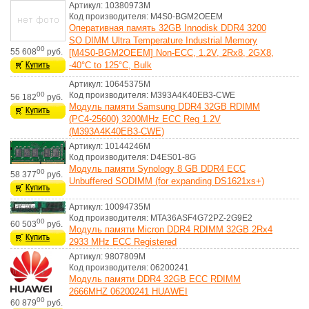
Артикул: 10380973M
Код производителя: M4S0-BGM2OEEM
Оперативная память 32GB Innodisk DDR4 3200
SO DIMM Ultra Temperature Industrial Memory
00
55 608
руб.
[M4S0-BGM2OEEM] Non-ECC, 1.2V, 2Rx8, 2GX8,
-40°C to 125°C, Bulk
Артикул: 10645375M
00
Код производителя: M393A4K40EB3-CWE
56 182
руб.
Модуль памяти Samsung DDR4 32GB RDIMM
(PC4-25600) 3200MHz ECC Reg 1.2V
(M393A4K40EB3-CWE)
Артикул: 10144246M
Код производителя: D4ES01-8G
Модуль памяти Synology 8 GB DDR4 ECC
00
58 377
руб.
Unbuffered SODIMM (for expanding DS1621xs+)
Артикул: 10094735M
Код производителя: MTA36ASF4G72PZ-2G9E2
00
60 503
руб.
Модуль памяти Micron DDR4 RDIMM 32GB 2Rx4
2933 MHz ECC Registered
Артикул: 9807809M
Код производителя: 06200241
Модуль памяти DDR4 32GB ECC RDIMM
2666MHZ 06200241 HUAWEI
00
60 879
руб.