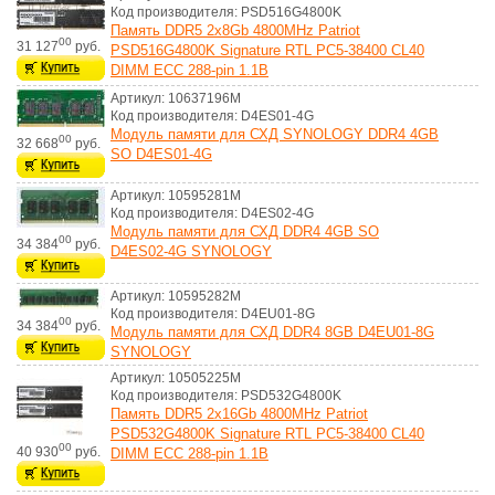
Код производителя: PSD516G4800K
Память DDR5 2x8Gb 4800MHz Patriot
00
31 127
руб.
PSD516G4800K Signature RTL PC5-38400 CL40
DIMM ECC 288-pin 1.1В
Артикул: 10637196M
Код производителя: D4ES01-4G
Модуль памяти для СХД SYNOLOGY DDR4 4GB
00
32 668
руб.
SO D4ES01-4G
Артикул: 10595281M
Код производителя: D4ES02-4G
Модуль памяти для СХД DDR4 4GB SO
00
34 384
руб.
D4ES02-4G SYNOLOGY
Артикул: 10595282M
Код производителя: D4EU01-8G
00
34 384
руб.
Модуль памяти для СХД DDR4 8GB D4EU01-8G
SYNOLOGY
Артикул: 10505225M
Код производителя: PSD532G4800K
Память DDR5 2x16Gb 4800MHz Patriot
PSD532G4800K Signature RTL PC5-38400 CL40
00
40 930
руб.
DIMM ECC 288-pin 1.1В