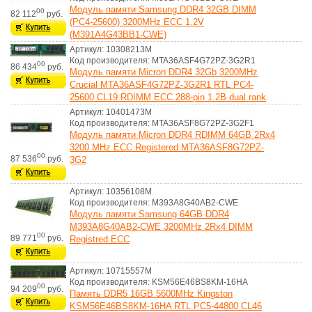
Модуль памяти Samsung DDR4 32GB DIMM
00
82 112
руб.
(PC4-25600) 3200MHz ECC 1.2V
(M391A4G43BB1-CWE)
Артикул: 10308213M
Код производителя: MTA36ASF4G72PZ-3G2R1
00
86 434
руб.
Модуль памяти Micron DDR4 32Gb 3200MHz
Crucial MTA36ASF4G72PZ-3G2R1 RTL PC4-
25600 CL19 RDIMM ECC 288-pin 1.2В dual rank
Артикул: 10401473M
Код производителя: MTA36ASF8G72PZ-3G2F1
Модуль памяти Micron DDR4 RDIMM 64GB 2Rx4
3200 MHz ECC Registered MTA36ASF8G72PZ-
00
87 536
руб.
3G2
Артикул: 10356108M
Код производителя: M393A8G40AB2-CWE
Модуль памяти Samsung 64GB DDR4
M393A8G40AB2-CWE 3200MHz 2Rx4 DIMM
00
89 771
руб.
Registred ECC
Артикул: 10715557M
Код производителя: KSM56E46BS8KM-16HA
00
94 209
руб.
Память DDR5 16GB 5600MHz Kingston
KSM56E46BS8KM-16HA RTL PC5-44800 CL46