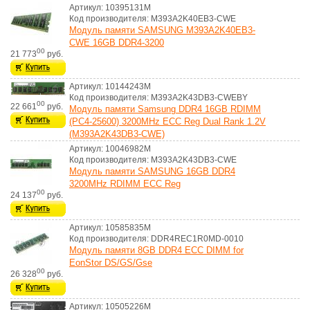
Артикул: 10395131M
Код производителя: M393A2K40EB3-CWE
Модуль памяти SAMSUNG M393A2K40EB3-
CWE 16GB DDR4-3200
00
21 773
руб.
Артикул: 10144243M
Код производителя: M393A2K43DB3-CWEBY
00
22 661
руб.
Модуль памяти Samsung DDR4 16GB RDIMM
(PC4-25600) 3200MHz ECC Reg Dual Rank 1.2V
(M393A2K43DB3-CWE)
Артикул: 10046982M
Код производителя: M393A2K43DB3-CWE
Модуль памяти SAMSUNG 16GB DDR4
3200MHz RDIMM ECC Reg
00
24 137
руб.
Артикул: 10585835M
Код производителя: DDR4REC1R0MD-0010
Модуль памяти 8GB DDR4 ECC DIMM for
EonStor DS/GS/Gse
00
26 328
руб.
Артикул: 10505226M