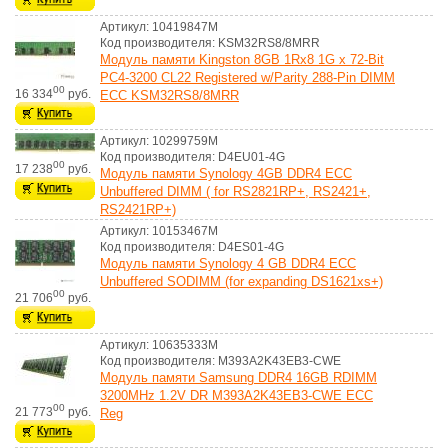
Артикул: 10419847M
Код производителя: KSM32RS8/8MRR
Модуль памяти Kingston 8GB 1Rx8 1G x 72-Bit
PC4-3200 CL22 Registered w/Parity 288-Pin DIMM
00
16 334
руб.
ECC KSM32RS8/8MRR
Артикул: 10299759M
Код производителя: D4EU01-4G
00
17 238
руб.
Модуль памяти Synology 4GB DDR4 ECC
Unbuffered DIMM ( for RS2821RP+, RS2421+,
RS2421RP+)
Артикул: 10153467M
Код производителя: D4ES01-4G
Модуль памяти Synology 4 GB DDR4 ECC
Unbuffered SODIMM (for expanding DS1621xs+)
00
21 706
руб.
Артикул: 10635333M
Код производителя: M393A2K43EB3-CWE
Модуль памяти Samsung DDR4 16GB RDIMM
3200MHz 1.2V DR M393A2K43EB3-CWE ECC
00
21 773
руб.
Reg