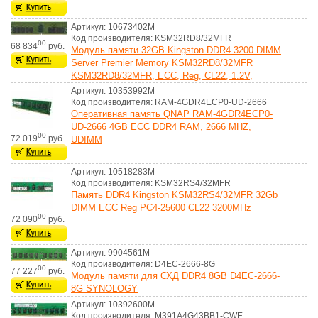
Артикул: 10673402M
Код производителя: KSM32RD8/32MFR
00
68 834
руб.
Модуль памяти 32GB Kingston DDR4 3200 DIMM
Server Premier Memory KSM32RD8/32MFR
KSM32RD8/32MFR, ECC, Reg, CL22, 1.2V,
Артикул: 10353992M
Код производителя: RAM-4GDR4ECP0-UD-2666
Оперативная память QNAP RAM-4GDR4ECP0-
UD-2666 4GB ECC DDR4 RAM, 2666 MHZ,
00
72 019
руб.
UDIMM
Артикул: 10518283M
Код производителя: KSM32RS4/32MFR
Память DDR4 Kingston KSM32RS4/32MFR 32Gb
DIMM ECC Reg PC4-25600 CL22 3200MHz
00
72 090
руб.
Артикул: 9904561M
Код производителя: D4EC-2666-8G
00
77 227
руб.
Модуль памяти для СХД DDR4 8GB D4EC-2666-
8G SYNOLOGY
Артикул: 10392600M
Код производителя: M391A4G43BB1-CWE