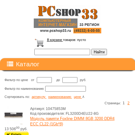
В корзине
товаров:
пусто
Каталог
Фильтр по цене
от
до
руб.
Фильтр по наименованию
Сортировать по:
артикулу
наименованию
цене
1
2
Cтраницы:
Артикул: 10475853M
Код производителя: FL3200D4EU22-8G
Модуль памяти Foxline DIMM 8GB 3200 DDR4
ECC CL22 (1Gb*8)
00
13 506
руб.