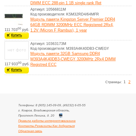
DIMM ECC 288-pin 1.1В single rank Ret
Артикул: 10566811M
Код производителя: KSM32RD4/64MFR
Модуль памяти Kingston Server Premier DDR4
64GB RDIMM 3200MHz ECC Registered 2Rx4,
00
111 703
руб.
1.2V (Micron F Rambus), 1 year
Артикул: 10363173M
Код производителя: M393A4K40DB3-CWEGY
Модуль памяти 32GB Samsung DDR4
M393A4K40DB3-CWEGY 3200MHz 2Rx4 DIMM
00
117 933
руб.
Registred ECC
1
2
Cтраницы:
Телефоны: 8 (905) 145-09-09, (49232) 6-05-55
г. Ковров, Владимирская область,
Проспект Ленина, д. 20
Правила работы интернет-магазина
Контакты.Реквизиты.Как добраться
Обратная связь