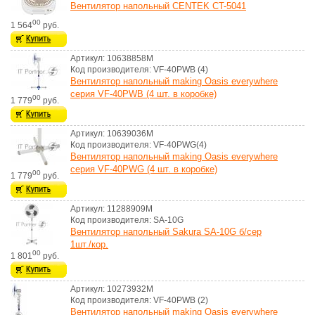
Вентилятор напольный CENTEK CT-5041
00
1 564
руб.
Артикул: 10638858M
Код производителя: VF-40PWB (4)
Вентилятор напольный making Оasis everywhere
серия VF-40PWB (4 шт. в коробке)
00
1 779
руб.
Артикул: 10639036M
Код производителя: VF-40PWG(4)
Вентилятор напольный making Оasis everywhere
серия VF-40PWG (4 шт. в коробке)
00
1 779
руб.
Артикул: 11288909M
Код производителя: SA-10G
Вентилятор напольный Sakura SA-10G б/сер
1шт./кор.
00
1 801
руб.
Артикул: 10273932M
Код производителя: VF-40PWB (2)
Вентилятор напольный making Oasis everywhere