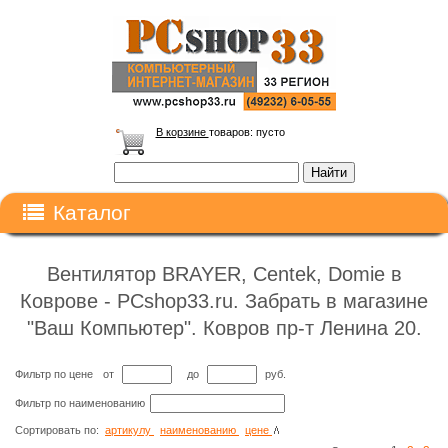
В корзине
товаров:
пусто
Каталог
Вентилятор BRAYER, Centek, Domie в
Коврове - PCshop33.ru. Забрать в магазине
"Ваш Компьютер". Ковров пр-т Ленина 20.
Фильтр по цене
от
до
руб.
Фильтр по наименованию
Сортировать по:
артикулу
наименованию
цене