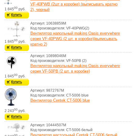
VF-40PWB (2шт в коробке) (выписывать кратно
00
1 845
руб.
2), черный
Артикул: 10638859M
Код производителя: VF-40PWG(2)
Вентилятор напольный making Оasis everywhere
серия VF-40PWG (2 шт. в коробке)(выписывать
00
1 845
руб.
кратно 2)
Артикул: 10898046M
Код производителя: VF-50PB (2)
Вентилятор напольный making Oasis everywhere
серия VF-50PB (2 шт. в коробке)
00
1 845
руб.
Артикул: 9872767M
Код производителя: CT-5006 blue
Вентилятор Centek CT-5006 blue
00
2 243
руб.
Артикул: 10444507M
Код производителя: CT-5006 белый
Вентилятор настольный Centek CT-5006 белый
00