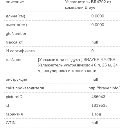
описание
Увлажнитель
BR4702
от
компании Brayer
длина(см)
0.0000
высота(см)
0.0000
gtdNumber
масса(кг)
null
id сертификата
0
rusName
[Увлажнители воздуха ] BRAYER 4702BR
Увлажнитель ультразвуковой 6 л, 25 м, 24
ч., регулировка интенсивности
инструкция
null
сайт производителя
http://brayer.info/
pictureID
486043
id
1819535
гарантия
1 год
GTIN
null