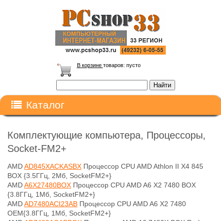
В корзине
товаров:
пусто
Каталог
Комплектующие компьютера, Процессоры,
Socket-FM2+
AMD
AD845XACKASBX
Процессор CPU AMD Athlon II X4 845
BOX {3.5ГГц, 2Мб, SocketFM2+}
AMD
A6X27480BOX
Процессор CPU AMD A6 X2 7480 BOX
{3.8ГГц, 1Мб, SocketFM2+}
AMD
AD7480ACI23AB
Процессор CPU AMD A6 X2 7480
OEM{3.8ГГц, 1Мб, SocketFM2+}