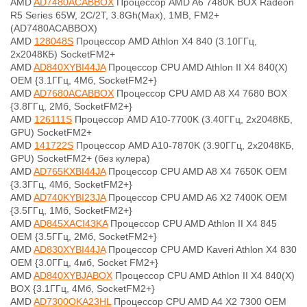
AMD
AD7480ACABBOX
Процессор AMD A6 7480K BOX Radeon
R5 Series 65W, 2C/2T, 3.8Gh(Max), 1MB, FM2+
(AD7480ACABBOX)
AMD
128048S
Процессор AMD Athlon X4 840 (3.10ГГц,
2x2048КБ) SocketFM2+
AMD
AD840XYBI44JA
Процессор CPU AMD Athlon II X4 840(X)
OEM {3.1ГГц, 4Мб, SocketFM2+}
AMD
AD7680ACABBOX
Процессор CPU AMD A8 X4 7680 BOX
{3.8ГГц, 2Мб, SocketFM2+}
AMD
126111S
Процессор AMD A10-7700K (3.40ГГц, 2x2048КБ,
GPU) SocketFM2+
AMD
141722S
Процессор AMD A10-7870K (3.90ГГц, 2x2048КБ,
GPU) SocketFM2+ (без кулера)
AMD
AD765KXBI44JA
Процессор CPU AMD A8 X4 7650K OEM
{3.3ГГц, 4Мб, SocketFM2+}
AMD
AD740KYBI23JA
Процессор CPU AMD A6 X2 7400K OEM
{3.5ГГц, 1Мб, SocketFM2+}
AMD
AD845XACI43KA
Процессор CPU AMD Athlon II X4 845
OEM {3.5ГГц, 2Мб, SocketFM2+}
AMD
AD830XYBI44JA
Процессор CPU AMD Kaveri Athlon X4 830
OEM {3.0ГГц, 4мб, Socket FM2+}
AMD
AD840XYBJABOX
Процессор CPU AMD Athlon II X4 840(X)
BOX {3.1ГГц, 4Мб, SocketFM2+}
AMD
AD7300OKA23HL
Процессор CPU AMD A4 X2 7300 OEM