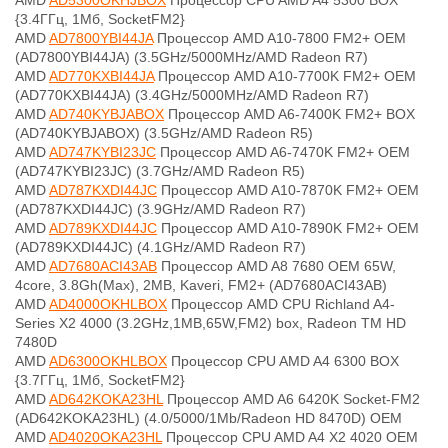
AMD
AD5300OKHJBOX
Процессор CPU AMD A4 5300 BOX
{3.4ГГц, 1Мб, SocketFM2}
AMD
AD7800YBI44JA
Процессор AMD A10-7800 FM2+ OEM
(AD7800YBI44JA) (3.5GHz/5000MHz/AMD Radeon R7)
AMD
AD770KXBI44JA
Процессор AMD A10-7700K FM2+ OEM
(AD770KXBI44JA) (3.4GHz/5000MHz/AMD Radeon R7)
AMD
AD740KYBJABOX
Процессор AMD A6-7400K FM2+ BOX
(AD740KYBJABOX) (3.5GHz/AMD Radeon R5)
AMD
AD747KYBI23JC
Процессор AMD A6-7470K FM2+ OEM
(AD747KYBI23JC) (3.7GHz/AMD Radeon R5)
AMD
AD787KXDI44JC
Процессор AMD A10-7870K FM2+ OEM
(AD787KXDI44JC) (3.9GHz/AMD Radeon R7)
AMD
AD789KXDI44JC
Процессор AMD A10-7890K FM2+ OEM
(AD789KXDI44JC) (4.1GHz/AMD Radeon R7)
AMD
AD7680ACI43AB
Процессор AMD A8 7680 OEM 65W,
4core, 3.8Gh(Max), 2MB, Kaveri, FM2+ (AD7680ACI43AB)
AMD
AD4000OKHLBOX
Процессор AMD CPU Richland A4-
Series X2 4000 (3.2GHz,1MB,65W,FM2) box, Radeon TM HD
7480D
AMD
AD6300OKHLBOX
Процессор CPU AMD A4 6300 BOX
{3.7ГГц, 1Мб, SocketFM2}
AMD
AD642KOKA23HL
Процессор AMD A6 6420K Socket-FM2
(AD642KOKA23HL) (4.0/5000/1Mb/Radeon HD 8470D) OEM
AMD
AD4020OKA23HL
Процессор CPU AMD A4 X2 4020 OEM