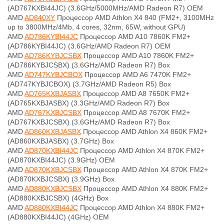
(AD767KXBI44JC) (3.6GHz/5000MHz/AMD Radeon R7) OEM
AMD
AD840XY
Процессор AMD Athlon X4 840
(FM2+, 3100MHz
up to 3800MHz/4Mb, 4 cores, 32nm, 65W, without GPU)
AMD
AD786KYBI44JC
Процессор AMD A10 7860K FM2+
(AD786KYBI44JC) (3.6GHz/AMD Radeon R7) OEM
AMD
AD786KYBJCSBX
Процессор AMD A10 7860K FM2+
(AD786KYBJCSBX) (3.6GHz/AMD Radeon R7) Box
AMD
AD747KYBJCBOX
Процессор AMD A6 7470K FM2+
(AD747KYBJCBOX) (3.7GHz/AMD Radeon R5) Box
AMD
AD765KXBJASBX
Процессор AMD A8 7650K FM2+
(AD765KXBJASBX) (3.3GHz/AMD Radeon R7) Box
AMD
AD767KXBJCSBX
Процессор AMD A8 7670K FM2+
(AD767KXBJCSBX) (3.6GHz/AMD Radeon R7) Box
AMD
AD860KXBJASBX
Процессор AMD Athlon X4 860K FM2+
(AD860KXBJASBX) (3.7GHz) Box
AMD
AD870KXBI44JC
Процессор AMD Athlon X4 870K FM2+
(AD870KXBI44JC) (3.9GHz) OEM
AMD
AD870KXBJCSBX
Процессор AMD Athlon X4 870K FM2+
(AD870KXBJCSBX) (3.9GHz) Box
AMD
AD880KXBJCSBX
Процессор AMD Athlon X4 880K FM2+
(AD880KXBJCSBX) (4GHz) Box
AMD
AD880KXBI44JC
Процессор AMD Athlon X4 880K FM2+
(AD880KXBI44JC) (4GHz) OEM