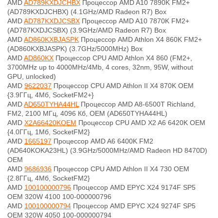
AMD
AD789KXDJCHBX
Процессор AMD A10 7890K FM2+
(AD789KXDJCHBX) (4.1GHz/AMD Radeon R7) Box
AMD
AD787KXDJCSBX
Процессор AMD A10 7870K FM2+
(AD787KXDJCSBX) (3.9GHz/AMD Radeon R7) Box
AMD
AD860KXBJASPK
Процессор AMD Athlon X4 860K FM2+
(AD860KXBJASPK) (3.7GHz/5000MHz) Box
AMD
AD860KX
Процессор CPU AMD Athlon X4 860
(FM2+,
3700MHz up to 4000MHz/4Mb, 4 cores, 32nm, 95W, without
GPU, unlocked)
AMD
9622037
Процессор CPU AMD Athlon II X4 870K OEM
{3.9ГГц, 4Мб, SocketFM2+}
AMD
AD650TYHA44HL
Процессор AMD A8-6500T Richland,
FM2, 2100 МГц, 4096 Кб, OEM (AD650TYHA44HL)
AMD
X2A66420KOEM
Процессор CPU AMD X2 A6 6420K OEM
{4.0ГГц, 1Мб, SocketFM2}
AMD
1665197
Процессор AMD A6 6400K FM2
(AD640KOKA23HL) (3.9GHz/5000MHz/AMD Radeon HD 8470D)
OEM
AMD
9686936
Процессор CPU AMD Athlon II X4 730 OEM
{2.8ГГц, 4Мб, SocketFM2}
AMD
100100000796
Процессор AMD EPYC X24 9174F SP5
OEM 320W 4100 100-000000796
AMD
100100000794
Процессор AMD EPYC X24 9274F SP5
OEM 320W 4050 100-000000794